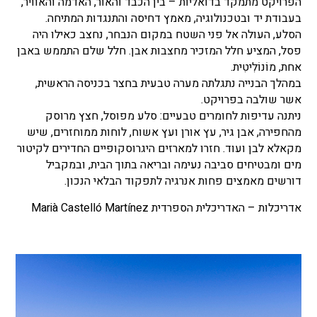
הפרויקט מתמקד בדואליות – בין הכבד והאור, האדמה והאוויר,
בעבודת יד ובטכנולוגיה, מאמץ דחיסה והתנגדות המתיחה.
הסלע, העולה אל פני השטח במקום הנבחר, נחצב כאילו היה
פסל, המציע חלל המזכיר מחצבות אבן. חלל שלם התממש באבן
אחת, מוֹנוֹלִיטִית.
במהלך הבנייה נתגלתה מערה טבעית בחצר בכניסה הראשית,
אשר שולבה בפרויקט.
ניתנה עדיפות לחומרים טבעיים: סלע מפוסל, חצץ מרוסק
מהחפירה, אבן גיר, עץ אורן ועץ אשוח, לוחות ממוחזרים, שיש
מקאלא לבן ועוד. חזרו למארזים היגרוסקופיים החדירים לקיטור
מים ומבטיחים סביבה נעימה ובריאה בתוך הבית, ובמקביל
דורשים מאמצים פחות אנרגיה לתפקוד הבלאי הנכון.
אדריכלות – האדריכלית הספרדית Marià Castelló Martínez