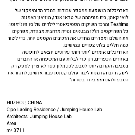
האדריכלות מושפעת ממספר עבודות: המנזר הדומיניקני של
לואי קאהן, בית מוריהמה של טדאו אנדו, מוזיאון האמנות
Teshima ומרכז השיקום הפסיכיאטרי לילדים של סו פוג'ימוטו.
כל הפרויקטים הללו מבטאים נטייה מרחבית מבוזרת, מפרקים
את השלם ומסדרים מחדש את הרכיבים הקטנים יותר, כדי ליצור
כמה חללים בלתי צפויים וגמישים.
האדריכלים אומרים "יותר ויותר עירוניים יוצאים לחופשה
באזורים הכפריים, רק כדי לבלות עם המשפחה או החברים
בסביבה הקרובה יותר לטבע. לכן, מלון כפר לא צריך לספק רק
לינה; זו גם הזדמנות ליצור עולם קטנטן עבור אנשים, לחקור את
הטבע ולהתרועע ביחד בשדות".
HUZHOU, CHINA
Cipo Laoling Residence / Jumping House Lab
Architects: Jumping House Lab
Area
3711 m²