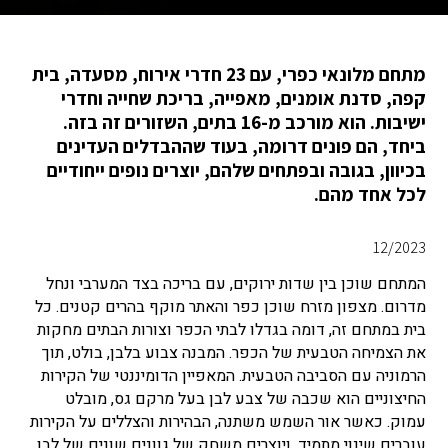
מתחם מלונאי כפרי, עם 23 חדרי אירוח, מסעדה, בית
קפה, סדנת אומנים, מאפייה, בריכת שחייה וחדרי
ישיבות. הוא מורכב מ-16 בתים, השזורים זה בזה.
ביחד, הם פונים דרומה, בעוד שההבדלים העדינים
בכיוון, בגובה ובפתחים שלהם, יוצרים נופים ייחודיים
לכל אחד מהם.
12/2023
המתחם שוכן בין שדות ירוקים, עם בריכה בצד המערבי ונחל
מדרום. מצפון מזרח שוכן כפר והאתר מוקף בהרים קטנים. כל
בית במתחם זה, דומה בגדלו לבתי הכפר וצורות הבתים מחקות
את הצמיחה הטבעית של הכפר. המבנה צבוע בלבן, בולט, תוך
הרמוניה עם הסביבה הטבעית. המאפיין הדומיננטי של הקירות
החיצוניים הוא שכבה של צבע לבן בעל מרקם גס, מובלט
עמוק. כאשר אור השמש משתנה, הבהירות והצללים על הקירות
עוברים שינוי מתמיד, ויוצרים משחק של גוונים שונים של לבן.