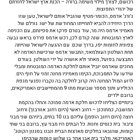
רכושם, לצורך מילוי משימה ברורה – הכנת ארץ ישראל לחזרתם
של יהודי התפוצות.
ג'ורג' אדמס, הכומר-מטיף שהוביל אותם לישראל, טען שזו
הדרך היחידה להביא לתחייתו המחודשת של ישו. גורלם של
מאמיני אדמס היה מר, עוד בטרם פרקו את ספינתם, עם הכניסה
לארץ המובטחת. שנה קודם לכן, רכש אדמס פרדס בראש גבעה
צפונית לחומות יפו, בדרך שכם. עם ההגעה לישראל שהייתה
תחת השלטון העות'מאני, התבשר אדמס שרכישת האדמה לא
התבצעה בפועל, מאחר ולא אושרה על ידי השולטן. בעודם
מחכים שאדמס יוביל אותם לחלקת האדמה המובטחת ומבלי
שידעו על התסבוכת, הקימו מאמיניו מחנה זמני על חוף הים.
לרוע המזל המחנה היה קרוב לחלקה בה נקברו נפגעי מגפת
הכולירע ותוך מספר שבועות מתו 9 מהמתיישבים האמריקאים,
ברובם ילדים.
בינתיים הצליחו לרכוש חלקת אדמה סמוכה והחלו בהקמת
המושבה, כמתוכנן – רחוב ראשי (היום רחוב אוורבוך) ורחוב
חוצה (היום רחוב הופמן) עליהם בנו 10 בתים, ביניהם שני מבני
ציבור: בית כנסים וחנות. כל הבתים היו מבני עץ, ברובם בני שתי
קומות, שהובאו בחלקים מארצות הברית ונבנו בסגנון הקוטג'
האמריקאי, מלבד בית אבן אחד בן שלוש קומות שהקימו