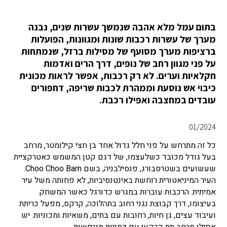
בתום עמל מלא אהבה שנמשך עשרות שנים, נבנה
מערך של עשרות רכבות שונות ומגוונות, הפועלות
ברציפות מערך מסועף של מסילות ברזל, שנמתחות
על פני מגוון רחב של נופים, דרך הרים ואדמות
חקלאיות וערים. לא רק רכבות, אפשר לראות מכונית
כיבוי אש נוסעת וממהרת לכבות שריפה, דחפורים
עובדים במחצבה ואפילו רכבת.
01/2024
כל זה מתרחש על פני חלל גדול אחד בן חצי קילומטר, מרחב
בעל גודל מכובד כשלעצמו, של דגם קטן המשמש כאטרקציית
שעשועים בשטרסבורג, פנסילבניה, בשם Choo Choo Barn.
העיר המיניאטורית רוחשת באינטנסיביות, לא פחותה משל עיר
אמיתית. הרכבות עוברות במגרש כדורגל כאשר המשחק
בעיצומו, דרך קבוצת נגני רחוב בתהלוכה, קרקס, מפעל כריתת
ועיבוד עצים, גן חיות, רחובות עם בתים, משאיות ומכוניות. יש