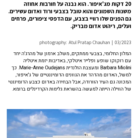
20 דקות מג'איפור. הוא נבנה על חורבות אחוזה
משנות השמונים והוא טובל בצבעי ורוד ואדום עשירים.
גם הפנים שלו רוויי בצבע, עם הדפסי ציפורים, פרחים
ועלים, ריהוט אדום מבריק.
photography: Atul Pratap Chauhan
|
03/2023
המלון החלומי, בצבעי ממתקים, משלב ארמון של מהרג'ה יחד
עם רוקוקו שופע ופלייר איטלקי, באדיבות יזמת איטליה
Barbara Miolini ומעצבת הולנדית Marie-Anne Oudejans. כך
למשל, האדום מהדהד את הגוונים הדומיננטיים של ג'איפור,
המכונה גם העיר הוורודה, אבל הבחירה באדום כצבע הדומיננטי
של הווילה הייתה למעשה בהשראת גלימות הקרדינלים ברומא.