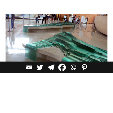
פיסול בהקשר אדריכלי: תנועה, לובי מלון MBS, סינגפור