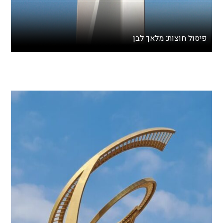
פיסול חוצות: מלאך לבן