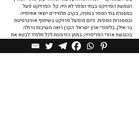
הטמעת הפרויקט בבתי הספר לא היה קל. הפרויקט פעל
במסגרת בתי הספר בנתניה, בקרב תלמידים יוצאי אתיופיה
ובמסגרות נוספות. כיום מופעל פרויקט בשיתוף אוניברסיטת
בר-אילן, בלימודי ארץ ישראל. הקרן רואה חשיבות גדולה
בהנגשת אזורי הפריפריה, במתן הזדמנות לכל תלמיד לבטא את
יכולותיו.
פרופסור דוד קאסוטו, יו"ר "קרן ילדנו"
הוצאה לאור d+a / לפרטים נוספים: 054-5911964 –
giora@da-magazine.co.il