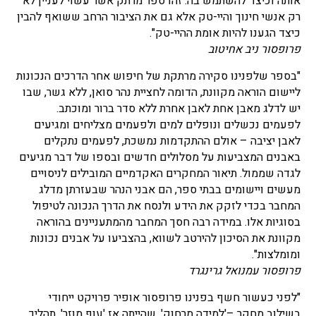
אותה וכיצד להשתמש בה. זהו ספר מרתק אשר עשוי לעניין לא
רק אנשי חינוך והיי-טק אלא גם את הציבור הרחב ששואף להבין
כיצד הגענו להיות אומת ההיי-טק".
פרופסור ניב אחיטוב
"בספר שלפנינו סקירה מרתקת של חיפוש אחר הדרכים הנכונות
ליישום הוראה מקוונת, הדומה לחציית נהר סואן, ללא גשר, שבו
יש לדלג מאבן אחת לאבן אחרת ללא סדר ברור ומוכתב.
לפעמים נכשלים ונופלים למים ולפעמים מצליחים ומגיעים
לאבן יציבה – אולם ההתקדמות נמשכת, לפעמים נתקלים
באבנים המצביעות על מסלולים חדשים ובספו של דבר מגיעים
לגדה שממול. תיאור המחקרים האקדמיים המובילים לניסויים
מעשים ויישומים בבתי ספר, הם אבני הנהר שבעזרתן מדלג
המחבר בכדי לזקק את הידע ולנסח את הדרך הנכונה לטיפול
בסוגיות אלו. במידה רבה חסך המחבר מהמתעניינים בהוראה
מקוונת את הסיכון להירטב לשווא, בהצביעו על אבנים נכונות
ומומלצות".
פרופסור עמנואל גרינגרד
"לפני כעשור חשף בפנינו פרופסור אופיר פרויקט ייחודי
בשילוב מחקר –'למידה מרחוק', שהייתה אז 'עוף מוזר'. תהליך