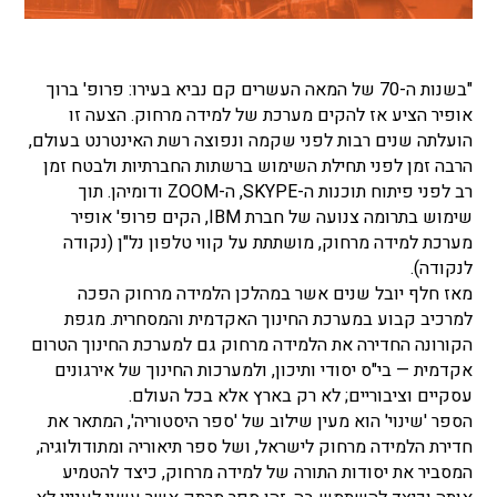
"בשנות ה-70 של המאה העשרים קם נביא בעירו: פרופ' ברוך
אופיר הציע אז להקים מערכת של למידה מרחוק. הצעה זו
הועלתה שנים רבות לפני שקמה ונפוצה רשת האינטרנט בעולם,
הרבה זמן לפני תחילת השימוש ברשתות החברתיות ולבטח זמן
רב לפני פיתוח תוכנות ה-SKYPE, ה-ZOOM ודומיהן. תוך
שימוש בתרומה צנועה של חברת IBM, הקים פרופ' אופיר
מערכת למידה מרחוק, מושתתת על קווי טלפון נל"ן (נקודה
לנקודה).
מאז חלף יובל שנים אשר במהלכן הלמידה מרחוק הפכה
למרכיב קבוע במערכת החינוך האקדמית והמסחרית. מגפת
הקורונה החדירה את הלמידה מרחוק גם למערכת החינוך הטרום
אקדמית — בי"ס יסודי ותיכון, ולמערכות החינוך של אירגונים
עסקיים וציבוריים; לא רק בארץ אלא בכל העולם.
הספר 'שינוי' הוא מעין שילוב של 'ספר היסטוריה', המתאר את
חדירת הלמידה מרחוק לישראל, ושל ספר תיאוריה ומתודולוגיה,
המסביר את יסודות התורה של למידה מרחוק, כיצד להטמיע