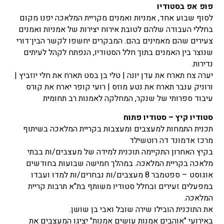
פופ אפ בסטודיו
לסוף שבוע אחד, אמניות ואמנים מקריית המלאכה יפנו מקום
בחללי העבודה שלהם לטובת אירוח יצירות של אמניות ואמנים
צעירים שהם מאמינים בהם. המבקרים יחשפו לקשר הבין־דורי
שנוצר בין האמנים בתוך חלל הסטודיו, הנפתח לקהל לעיתים
נדירות.
יערה צח תארח את עדן יונה | טלי בן בסט תארח את חלי יוזביץ |
ורוניק ענבר תארח את נטע מוזס | רועי קופר יארח את קורס
עיבוד ספרותי של שנקר, המחלקה לאמנות רב תחומית
סטודיו קיץ – סטודיו פתוח
תכנית התמחות למעצבים ומעצבות בקריית המלאכה בשיתוף
מרכז אדמונד דה רוטשילד
בקיץ האחרון התקיימה תוכנית למידה של מעצבים/ות בבתי
מלאכה בקריית המלאכה. במהלך חמישה שבועות בחודשים
אוגוסט – ספטמבר 8 מעצבים/ות נבחרים/ות למדו ועבדו
במפעלים זעירים ובחלל סטודיו משותף בת"א תרבות קריית
המלאכה.
את התוכנית הובילו שירה שובל ואבי בן שושן.
באירועי "אוהבים אמנות עושים אמנות" יציגו המעצבים את