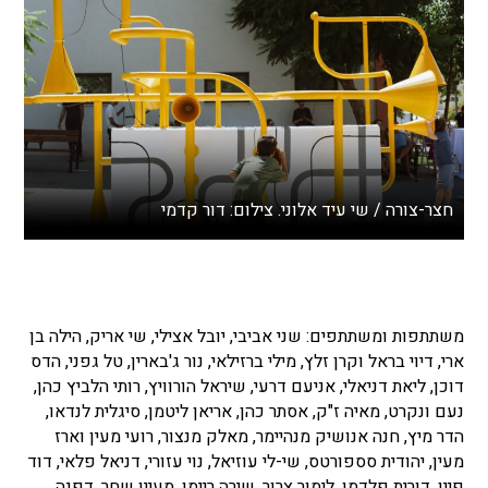
חצר-צורה / שי עיד אלוני. צילום: דור קדמי
משתתפות ומשתתפים: שני אביבי, יובל אצילי, שי אריק, הילה בן
ארי, דיוי בראל וקרן זלץ, מילי ברזילאי, נור ג'בארין, טל גפני, הדס
דוכן, ליאת דניאלי, אניעם דרעי, שיראל הורוויץ, רותי הלביץ כהן,
נעם ונקרט, מאיה ז"ק, אסתר כהן, אריאן ליטמן, סיגלית לנדאו,
הדר מיץ, חנה אנושיק מנהיימר, מאלק מנצור, רועי מעין וארז
מעין, יהודית סספורטס, שי-לי עוזיאל, נוי עזורי, דניאל פלאי, דוד
פיין, דורית פלדמן, לימור צרור, שירה ריימן, מעיין שחר, דפנה