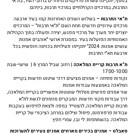
בנוסף, יתקיימו עשרות פרויקטים מיוחדים ברחבי העיר, בת"אי
התרבות, במרכזים הקהילתיים במרכזי תרבות, ביניהם:
ת"אי התרבות –
בשלוש השנים האחרונות קמו בעיר ארבעה
מרכזים עירוניים חדשים תחת השם "ת"אי תרבות" – המרכזים
יוצרים יחד מערך של מרכזי מפגש, יצירה ופעולה בתוך הקהילות
האמנותיות הפועלות בעיר. במסגרת ארועי "אוהבים אמנות.
עושים אמנות. 2024" יתקיימו פעילויות בכניסה חופשית בכל
ארבעת תא"י התרבות:
ת"א תרבות קריית המלאכה
| רחוב שביל המרץ 6 | שישי-שבת
17:00-10:00
נקודות פתיחה – אמנים מציעים דרכי שיטוט חדשות בקריית
המלאכה באמצעות עבודות אמנות
שני אמנים פורשים מסלולי שוטטות אפשריים בקריית המלאכה,
דרך עבודות מקור חדשות. המבקרים מוזמנים לגשת לת"א
תרבות קריית המלאכה, להצטייד במפה ולצאת לחיפוש בעקבות
עבודות פרפורמנס, פיסול וצילום במרחב הציבורי של קריית
המלאכה. בהשתתפות: לי נבו, עמרי חפץ
סאבלט – אמנים בכירים מארחים אמנים צעירים לתערוכות