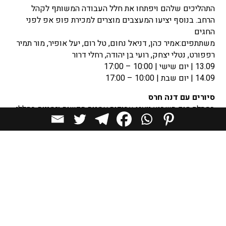
התהליכים שלהם ויפתחו את חלל העבודה המשותף לקהל
הרחב. בנוסף יציעו המעצבים מוצרים למכירת פופ אפ לפני
החגים
משתתפים:אמיר כהן, דניאל נחום, טל רום, יעל אופיר, מור תמיר
רפפורט, נטלי יצחק, רועי בן יהודה, רחלי דרור
13.09 | יום שישי | 10:00 – 17:00
14.09 | יום שבת | 10:00 – 17:00
סיורים עם דנה חרס
במהלך סוף השבוע יוצגו עבודות אמנות חדשות וזמניות בחללי
סטודיו ובמרחב הציבורי ברחבי קריית המלאכה, במקביל לעשרות
אמנים שיפתחו את חללי העבודה למבקרים. מוזמנים להצטרף
לסיורים עם דנה חרס בין נקודות עניין בקריית המלאכה.
הסיור בהרשמה מראש | מספר המקומות מוגבל
13.9 | יום שישי | 10:30, 12:30
14.9 | יום שבת | 10:30, 12:30
ת"א תרבות המחוגה
| רחוב המחוגה 13
ריזומטיק | סופש של אמנות עצמאית מודפסת
פסטיבל ריזומטיק הוא פסטיבל לאמנות עצמאית מודפסת