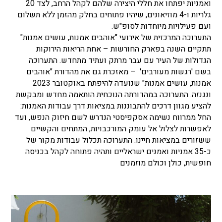
ואמניות יפתחו את חללי היצירה שלהם לקהל הרחב, לצד 20
גלריות ו-4 מוזיאונים, שיהיו פתוחים בחלק מהזמן ללא תשלום
ועם פעילויות מיוחדות לסופ"ש.
התערוכה המרכזית של אירועי "אוהבים אמנות, עושים אמנות"
תתקיים השנה בפארק החורשות – אחת הריאות הירוקות
הגדולות של העיר עם עבר מרתק ועתיד מתחדש. התערוכה
בשם 'רגשות מעורבים' – מאזכרת גם את מהדורת "אוהבים
אמנות, עושים אמנות" שנועדה להיפתח באוקטובר 2023
ונגנזה. התערוכה במהדורתה הנוכחית הותאמה מחדש ומבקשת
להציע מגוון דרכים להתבוננות במציאות דרך עבודות האמנות:
החל ממרווח נשימה אסקפיסטי הנדרש לשם חיזוק הנפש, ועד
לאפשרות לצלול אל עומק המורכבויות, המתחים והקשיים
ששזורים במציאות חיינו. התערוכה תכלול עבודות מקור של
כ-35 אמניות ואמנים ישראליים ותהיה פתוחה לקהל בכניסה
חופשית, כולן וכולם מוזמנים