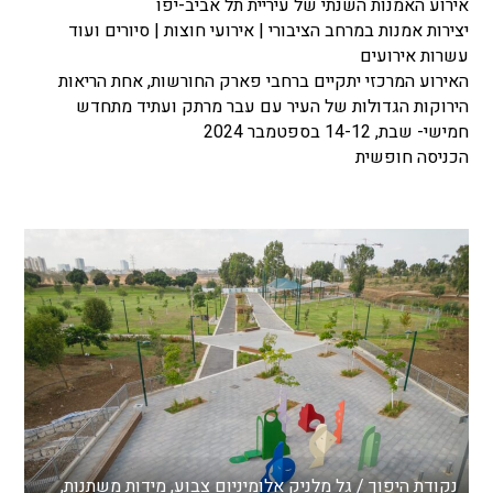
אירוע האמנות השנתי של עיריית תל אביב-יפו
יצירות אמנות במרחב הציבורי | אירועי חוצות | סיורים ועוד
עשרות אירועים
האירוע המרכזי יתקיים ברחבי פארק החורשות, אחת הריאות
הירוקות הגדולות של העיר עם עבר מרתק ועתיד מתחדש
חמישי- שבת, 14-12 בספטמבר 2024
הכניסה חופשית
נקודת היפוך / גל מלניק אלומיניום צבוע, מידות משתנות,