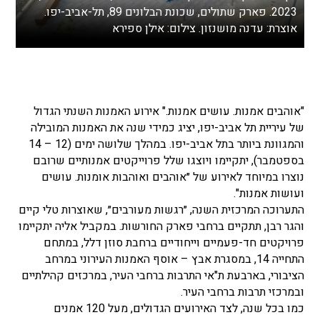
2023. פארק שתולים, שכונת הבלונים 89, תל-אביב-יפו.
אוצרת: עדנה מושנזון. צילום: אילן ספירא
"אוהבים אמנות. עושים אמנות." אירוע האמנות השנתי הגדול
של עיריית תל אביב-יפו, יציג כמידי שנה את האמנות המובילה
והמגוונת ביותר בתל אביב-יפו. במהלך שלושה ימים (12 – 14
בספטמבר), יתקיימו ויוצגו שלל פרוייקטים אמנותיים שרובם
נוצרו במיוחד לאירוע של ״אוהבים ואוהבות אומנות. עושים
ועושות אמנות".
התערוכה המרכזית השנה, ״רגשות מעורבים״, שאוצרות טלי קיים
והגר רבן, תתקיים ברחבי פארק החורשות. במקביל אליה יתקיימו
פרויקטים חד-פעמיים וייחודיים ברחבת סוזן דלל, במתחם
התחייה 14, במסגרת אבץ – אוסף האמנות העירוני במרחב
הציבורי, בארבעת ת"אי התרבות ברחבי העיר, במרכזים קהילתיים
ובמרכזי תרבות ברחבי העיר.
כמו בכל שנה, לצד האירועים הגדולים, מעל 120 אמנים