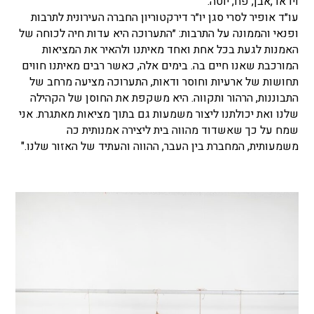
וידאו ,אבן, פח, יוטה.
עו״ד אופיר לסרי סגן יו״ר דירקטוריון החברה העירונית לתרבות
ופנאי והממונה על התרבות: ״התערוכה היא עדות חיה לכוחה של
האמנות לגעת בכל אחת ואחד מאיתנו ולהאיר את המציאות
המורכבת שאנו חיים בה. בימים אלה, כאשר רבים מאיתנו חווים
תחושות של ארעיות וחוסר ודאות, התערוכה מציעה מרחב של
התבוננות, הרהור ותקווה. היא משקפת את החוסן של הקהילה
שלנו ואת יכולתנו ליצור משמעות גם בתוך מציאות מאתגרת. אני
שמח על כך שאשדוד מהווה בית ליצירה אמנותית כה
משמעותית, המחברת בין העבר, ההווה והעתיד של האזור שלנו."