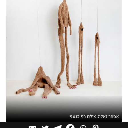
אסתר נאלה. צילם רני כנעני