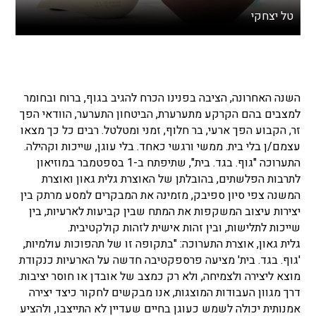
טל יצחקי
השנה האחרונה, הציבה בפנינו הכרח להגיב בגוף, ברוח ובחומר
למצבים בהם הקרקע מתערערת, הביטחון התערער, הוודאי הפך
זר, הקבוע הפך ארעי, בר חלוף, זמני ומטלטל. רבים כל כך מצאו
עצמם/ן בלי בית. ממשי ורגשי כאחד. בלי עוגן, שייכות וקהילה.
התערוכה "גוף. בגד. בית", שתיפתח ב-1 בספטמבר במוזיאון
לתרבות הפלשתים, בהובלתן של האוצרת גלית גאון ואוצרת
המשנה צפי סיון ספיבק, מזמינה את המבקרים למסע מרתק בין
יצירות עיצוב המשקפות את המתח שבין קביעות לארעיות, בין
שייכות לתלישות, ובין זהות אישית לזהות קולקטיבית.
גלית גאון, אוצרת התערוכה: "בתקופה זו של תהפוכות עולמיות,
'גוף. בגד. בית' מציעה פרספקטיבה חדשה על הארעיות כנקודת
מוצא ליצירה ולצמיחה, ולא רק כמצב של אובדן או חוסר יציבות.
דרך מגוון העבודות המוצגות, אנו מבקשים לחקור כיצד יצירה
אמנותית יכולה לשמש כעוגן בחיים שעדיין לא התייצבו, ולהציע