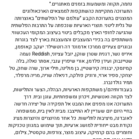
נחמה, תקווה ומשמעות בזמנים מאתגרים."
התערוכה מתקיימת כהשתקפות לממצאים הארכאולוגים
המוצגים בתערוכת הקבע "עולמם של הפלשתים" באוצרותה
של גלית ליטני. תוצרי הארעיות שנכפתה על התרבות הפלשתית
שהגיעה לחופי הארץ מקבלים ביטוי בעיצוב המקומי העכשווי.
משתתפים בה בכירי המעצבים והמעצבות בארץ לצד בוגרות
ובוגרים צעירים ממרכז אדמונד דה רוטשילד: יעקב קאופמן,
איריס נשר, דגנית שטרן שוקן, יובל עציוני, Reddish נעמה
שטיינבוק ועידן פלדמן, אורי שיפרין ענבי, אסתר נאלה, בלה
קמינסקי, יבגניה קירשטיין, בן מולינה, תילי ארוך, שרה שחק, טל
יצחקי, ספיר ארזי, ורוניק פולקה, דניאלה שריה, מריה מרפלד,
תמיר גולדנברג.
בעבודותיהם/ן משתקפות הארעיות, הבהלה, הצער והתלישות,
לצד תקווה ואנושיות, זיכרון ומשפחתיות, עוגן ובית. דרך
התערוכה אנו מפנים את המבט אל תפקידה של יצירה חדשה
בחיי היום יום שעדיין לא התייצבו. מבית לאין בית, ממשפחה
לאובדנה, מיציבות לתלישות. כל אחד מהיוצרים והיוצרות מציג
נקודת מבט ייחודית למושג ארעיות, תוך שימוש במגוון טכניקות
וחומרים בהם קרמיקה, עיצוב מוצר, צורפות, טקסטיל, צילום,