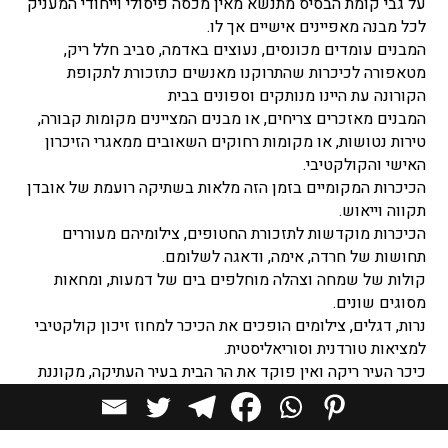
על גבי קומת הבסיס מתנשא מאין מכסה פיסולי וייחודי המעניק
לכל מבנה מאפיינים אישיים אך לו.
המבנים עומדים מכונסים, נעוצים באדמה, סביב חלל ריק,
מטאפורה לכיכרות שהתרוקנו מאנשים כתזכורת לתקופת
הקורונה עת היינו מנותקים וספונים בבית
המבנים מאזכרים צריחים, או מבנים המציינים מקומות קבורה,
טירות נטושות, או מקומות רחוקים השאובים ממאגרי הזיכרון
האישי והקולקטיבי.
הכיכרות המקומיים בזמן הזה מלאות בשתיקה רועמת של אובדן
תקווה וייאוש.
הכיכרות מוקדשות לתזכורת החטופים, צילומיהם מעוררים
תחושות של חרדה, אימה, ודאגה לשלומם.
קולות של שמחה וצהלה מוחלפים בים של דמעות, ומחאות
מסוגים שונים.
נרות, דגלים, צילומים הופכים את הכיכר למחוז זיכון קולקטיבי
למציאות טורדנית וסוריאליסטית.
כיכר העיר ריקה ואין פוקד את הר הבית בעיר העתיקה, מקוננת
נעמי שמר בשירה ירושלים של זהב.
משהו בתוכנו נשבר, המשחק מכור, הביטחון האישי והקולקטיבי
התמוססו.