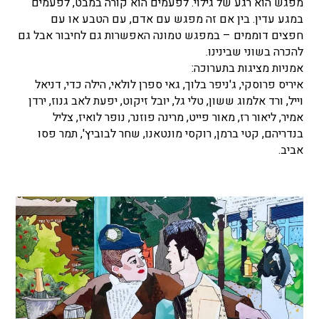
מפגש הוא רגע של גילוי. לפעמים הוא קורה במבט, לפעמים
במגע עדין. בין אם זה מפגש עם אדם, עם הטבע או עם
חפצים דוממים – במפגש טמונה האפשרות גם לחיבור אבל גם
להכרה בשוני שבינינו.
אמניות מציגות בתערוכה:
איריס פרוסקי, ג'ניפר בלוך, גאי ספרן לולאי, הילה כדי, דניאל
וייל, ורד אלמוג ששון, טלי גל, יובל זיקוט, יפעת לאב גנוז, ירדן
אמיר, ליאור רז, מאור פייט, מרינה פוזנר, נופר לואיז, צליל
בנדריהם, קטי ברמן, רוקסי מונטאנו, שחר לבוביץ', תמר פסו
אביב.