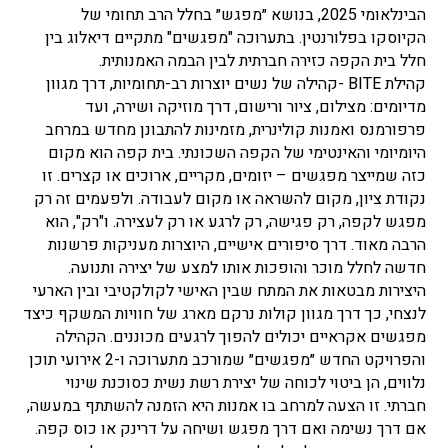
הבינלאומי 2025, בנושא ״מפגש״ בחלל הרב תחומי של
הקיוסקו בפלורנטין. בתערוכה "מפגשים" מתקיים דיאלוג בין
חלל בית הקפה כזירה חברתית לבין הבמה האמנותית.
קהילת BITE -קהילה של נשים יוצרות רב-תחומיות, דרך מגוון
מדיומים: מצילום, ציור ורישום, דרך מוזיקה ושירה, ועד
פרפורמנס ואמנות קולינרית, מזמינות להתבונן מחדש במרחב
היומיומי והאינטימי של הקפה השכונתי. בית קפה הוא מקום
כזה שמייצר מפגשים – יזומים, מקריים, ארוכים או קצרים. זו
נקודת ציון, מקום להשראה או מקום לעבודה. ולפעמים זה רק
מפגש לקפה, רק פגישה, רק לרגע או רק לעצירה. ו"רק", הוא
הרבה מאוד. דרך סיפורים אישיים, היוצרות מעניקות פרשנות
חדשה לחלל מוכר והופכות אותו למצע של יצירה ותנועה.
היצירות מבטאות את המתח שבין האישי לקולקטיבי ובין הארעי
לנצחי, כך דרך מגוון קולות נרקם מארג של חוויות המשקף כיצד
מפגשים אקראיים יכולים להפוך לרגעים מכוננים. הקהילה
והפרויקט החדש ״מפגשים״ שמורכב מתערוכה ו-2 אירועי תוכן
נלווים, הן ביטוי לכוחה של יצירת רשת נשית כסוכנת שינוי
חברתי. זו הצעה למרחב בו אמנות היא הזמנה להשתתף במעשה,
אם דרך נשימה ואם דרך מפגש ושיחה על דרינק או כוס קפה.