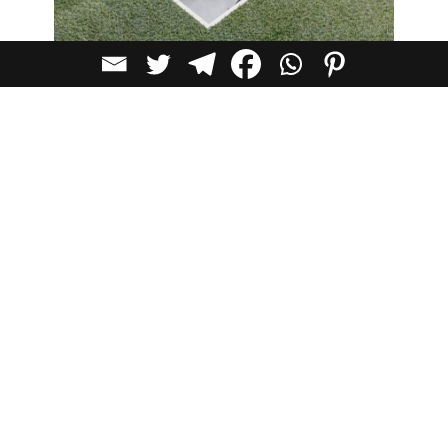
שימו לב, ההשתתפות חינם, אבל יש להירשם מראש –
שלחו לאימייל
da.magazine.office@gmail.com
: שם מלא …
מקצוע (חובה למלא) … אימייל … טלפון …
מספר המשתתפים מוגבל. האירוע מיועד לקהל מקצועי. מערכת
המגזין שומרת את הזכות לאשר נרשמים באופן סלקטיבי, על פי