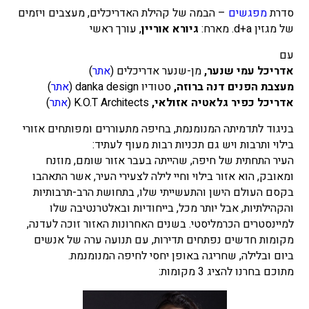
סדרת
מפגשים
– הבמה של קהילת האדריכלים, מעצבים ויזמים
של מגזין d+a. מארח:
גיורא אוריין
, עורך ראשי
עם
אדריכל עמי שנער,
מן-שנער אדריכלים (
אתר
)
מעצבת הפנים דנה ברוזה,
סטודיו danka design (
אתר
)
אדריכל כפיר גלאטיה אזולאי,
K.O.T Architects (
אתר
)
בניגוד לתדמיתה המנומנמת, בחיפה מתעוררים ומפותחים אזורי
בילוי ותרבות ויש גם תכניות רבות מעוף לעתיד:
העיר התחתית של חיפה, שהייתה בעבר אזור שומם, מוזנח
ומאובק, הוא אזור בילוי וחיי לילה לצעירי העיר, אשר התאהבו
בקסם העולם הישן והתעשייתי שלו, בתחושת הרב-תרבותיות
והקהילתיות, אבל יותר מכל, בייחודיות ובאלטרנטיבה שלו
למיינסטרים הכרמליסטי. בשנים האחרונות האזור זוכה לעדנה,
מקומות חדשים נפתחים תדירות, עם תנועה ערה של אנשים
ביום ובלילה, שחריגה באופן יחסי לחיפה המנומנמת.
מתוכם בחרנו להציג 3 מקומות: