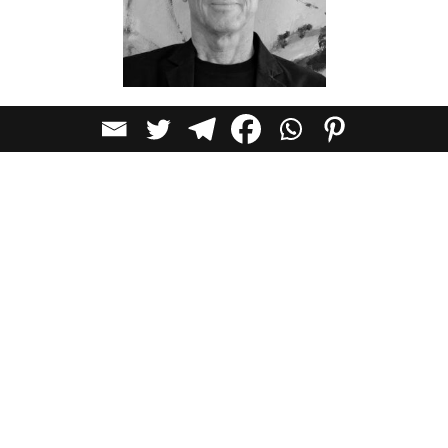
נוכח ובהמשך להתפתחות המוצלחת בעיר התחתית ובמושבה
הגרמנית, ניתן לצפות למימושה של ה
תכנית להפיכת הנמל
הישן
לחזית ים עירונית
, חיבורו לעיר והפיכתו למוקד עירוני
ראשי לבילוי ולנופש, בדומה למתרחש
בערים רבות אחרות
.
אדריכל עמי שנער
, ממשרד מן-שנער אדריכלים, ראש צוות
התכנון של התכנית, יציג את התכנית המונחת על שולחנה של
העירייה משנת 2017, עם הפנים לעתיד והמהפך האורבני,
שאחרי שיתממש – העיר התחתית והמושבה הגרמנית,
מהמרקמים העירוניים היפים בארץ, בהם גם השוק התורכי
וקמפוס הנמל המתחדש, יתחברו סוף-סוף לטיילת החדשה שעל
הרציף ויהוו עבור אלפי מטיילים אזור בילוי, נופש, תיירות ותרבות.
אנחנו נזמין את מהנדס העיר חיפה, אדריכל אריאל וטרמן, לספר
על תנופת ההתחדשות של העיר.