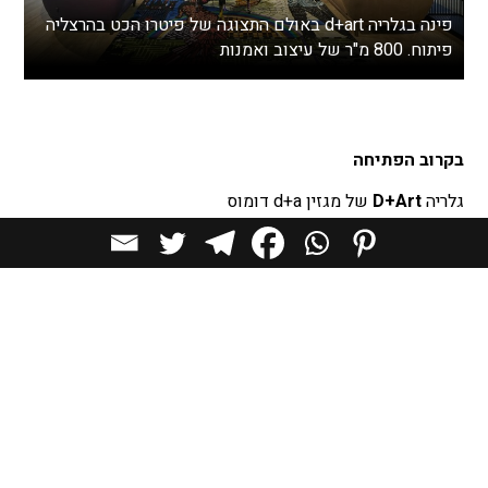
פינה בגלריה d+art באולם התצוגה של פיטרו הכט בהרצליה
פיתוח. 800 מ"ר של עיצוב ואמנות
בקרוב הפתיחה
גלריה
D+Art
של מגזין d+a דומוס
באולם התצוגה היוקרתי
פיטרו הכט
למותגי עיצוב בינלאומיים
משלבת אמנות ישראלית באדריכלות
אמנים ומעצבים איכותיים המעוניינים להציג באוסף
הגלריה
וליהנות ממכירה, שיווק וחשיפה של עבודותיהם לפרויקטים
אדריכליים
מוזמנים לצרף קישור/תיק עבודות
באימייל
urianland@gmail.com
בגלריה תערוכה קבועה של יצירות אמנות ישראלית איכותית,
הנמכרות בהתאמה לפרויקטים בעיצוב פנים (בתים, בתי מלון,