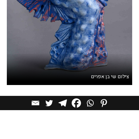
צילום שי בן אפרים
הטקסטורות שמאפיינות עצים משמשות כהשראה המרכזית
לסדרה זו. פליסיטי חוקרת את מסעו של העץ מהשורש ועד
לצמרת. קליפת העץ, הגזע והגמישות שלו ממחישים את יכולתו
להסתגל לסביבתו, להפגין קושי ורוך, ולהתכופף ולהתפתל סביב
מכשולים. בנוסף, פליסיטי שואבת השראה מהחיים התת-ימיים,
ומשלבת אלמנטים מנוגדים מעולמות הצומח וקרקעית הים.