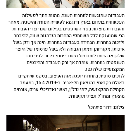
העבודות שמוגשות לתחרות השנה, מהוות חתך לפעילות
העכשווית בתחום בארץ ודוגמא לעשייה הפורה והישגיה. מאחר
והעבודות מוצגות בפני השופטים בעילום שם יוצרי העבודות,
הרי שמוענקת לכל משתתפי התחרות הזדמנות שווה, להיבחר
ולזכות בתחרות. הבחירה בעבודות בתחרות, הינה אך ורק בשל
איכותן, מקוריותן ורמתן הגבוהה ולא בשל פרסומו של היוצר
שלהן או השתדלותם של משרדי יחסי ציבור. לפני חבר
השופטים בתחרות, עומדת אך ורק העבודה וההיבטים
המקצועיים שלה נטו.
לזוכים סופית בתחרות יוענק אות העיצוב, בטקס שיתקיים
באולם רקנאטי במוזיאון תל-אביב, ב-15.4.2019, במעמד
הקהילה המקצועית, יזמי נדל"ן, ראשי ואדריכלי ערים, אורחים
מהארץ ומחו"ל ונציגי תקשורת.
צילום: דרור סיתהכל