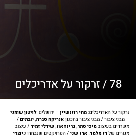
78 / זרקור על אדריכלים
זרקור על האדריכלים:
מתי רוזנשיין
– ירושלים.
לויטון שומני
– מבני ציבור / מבני ציבור בתכנון
אנריקה סגרה
,
יובתים
/
משרדים בעיצוב
מיכי סתר
,
גרינהאוז
,
שירלי זמיר
/ עיצוב
מגורים של
רז מלמד
,
ארז שני
/ הפרויקטים שנבחרו כ
יוצרי