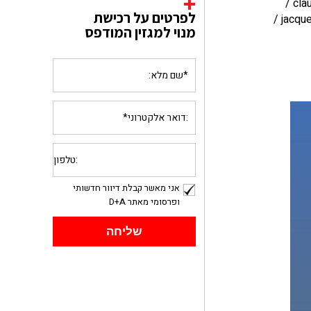
שורץ בסנוסוב אדריכלים / hcch studio / עידן בתי הבועה: claude haussermann-costy, joel unal' daniel grataloup, vittorio giorgini /
לפרטים על רכישת
עיר הבטון הברוטליסטית של לה קורבוזייה / הפסלים המיועדים למגורים של andre bloc / האדריכל שפיסל בתים בטבע jacques couelle /
מנוי למגזין המודפס
אני מאשר קבלת דיוור חדשותי
ופרסומי מאתר D+A