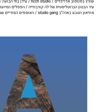
מוזיאון הטבע בארה"ב studio gang / האוספים הסודיים שמאחורי הקלעים במוזיאון לתולדות הטבע