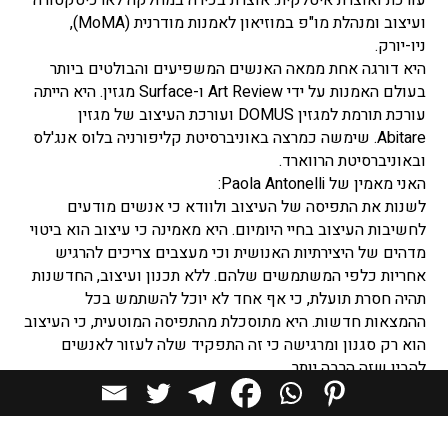
עורכת ואוצרת איטלקית. אוצרת בכירה במחלקה לארכיטקטורה
ועיצוב ומנהלת מו"פ במוזיאון לאמנות מודרנית (MoMA),
ניו-יורק.
היא דורגה אחת ממאה האנשים המשפיעים והבולטים ביותר
בעולם האמנות על ידי Art Review ו-Surface מגזין. היא הייתה
עורכת תורמת למגזין DOMUS ועורכת העיצוב של מגזין
Abitare. שימשה כמרצה באוניברסיטת קליפורניה בלוס אנג'לס
ובאוניברסיטת הרווארד.
האני מאמין של Paola Antonelli:
לשנות את התפיסה של העיצוב ולוודא כי אנשים מודעים
לחשיבות העיצוב בחיי היומיום. היא מאמינה כי עיצוב הוא ביטוי
מדהים של היצירתיות האנושית וכי מעצבים צריכים להרגיש
אחריות כלפי המשתמשים שלהם. ללא תכנון ועיצוב, החדשנות
תהיה חסרת תועלת, כי אף אחד לא יוכל להשתמש בכל
ההמצאות חדשות. היא מתוסכלת מהתפיסה המוטעית, כי העיצוב
הוא רק סגנון ומרגישה כי זה התפקיד שלה לעזור לאנשים
להבין שזה הרבה יותר.
+
כתבות תוכן מאת Paola Antonelli