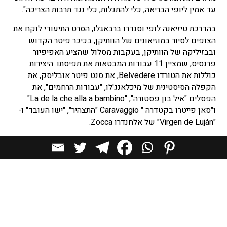
עד אמין ליופי הבריאה, כלי להתגלות, כלי נגד תרבות הצריכה".
בהדרכת טיזיאנה לופי וסנדרו ברבאגלו, הסרט התיעודי לוקח את
הצופים לסיור במוזיאונים של הוותיקן, בכיכר פיטר הקדוש
ובבזיליקה של הוותיקן, בעקבות מסלול שהציע האפיפיור
פרנסיס, שמציין 11 עבודות המבטאות את תפיסתו. היצירות
כוללות את הטורדו Belvedere, את סנט פיטר אובליסק, את
הקפלה הסיסטינית של מיכלאנג'לו, "עבודות הרחמים", את
הפסלים "איל בון פסטורה", "La de la che alla a bambino"
ו"סאן פייטרו בקטדרה " Caravaggio "התצהיר", "ישו העובד" ו-
"Virgen de Luján" של אלחנדרו Zocca.
הסרט התיעודי מונצח ב- DVD בשש שפות והוא יופץ באיטליה
וברחבי העולם בחודשים הקרובים.
הקשר בין האמנות לכנסיה ולדת, הוא קשר עתיק יומין, שבא
לביטוי לאורך כל ההיסטוריה האנושית, אך זו הפעם הראשונה
שאיש דת משתמש במדיה הקולנועית להעברת מסרים דתיים,
באמצעות האמנות.