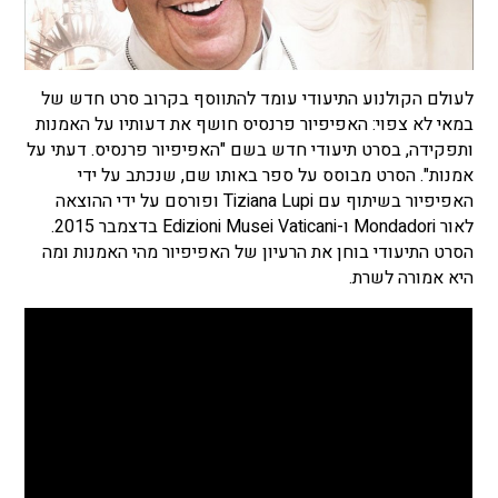
לעולם הקולנוע התיעודי עומד להתווסף בקרוב סרט חדש של
במאי לא צפוי: האפיפיור פרנסיס חושף את דעותיו על האמנות
ותפקידה, בסרט תיעודי חדש בשם "האפיפיור פרנסיס. דעתי על
אמנות". הסרט מבוסס על ספר באותו שם, שנכתב על ידי
האפיפיור בשיתוף עם Tiziana Lupi ופורסם על ידי ההוצאה
לאור Mondadori ו-Edizioni Musei Vaticani בדצמבר 2015.
הסרט התיעודי בוחן את הרעיון של האפיפיור מהי האמנות ומה
היא אמורה לשרת.