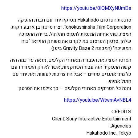
https://youtu.be/0lQMXyNUmDs
סוכנות הפרסום Hakuhodo מטוקיו יחד עם חברת ההפקה
Tohokushinsha Film Corporation, יצרו סרטון בן ארבע דקות,
המציג שתי אחיות המנסות לתפוס חתלתול, בדירה ההפוכה
שלהן. סרטון הפרסום בא לקדם את משחק הווידאו "כוח
המשיכה" (המכונה Gravity Daze 2 ביפן).
הסרטו המציג את העבודה מאחורי הקלעים, מראה עד כמה היה
קשה התפקיד הזה עבור השחקניות, אשר לא רק התמודדו עם
כל מיני אתגרים פיזיים – אבל היו צריכות לעשות זאת יחד עם
חתול אמיתי.
והנה כל הטריקים מאחורי הקלעים – כך צילמו את הסרטון
https://youtu.be/WtwrnAvNBL4
CREDITS
Client: Sony Interactive Entertainment
Agencies:
Hakuhodo Inc., Tokyo