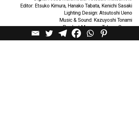
Editor: Etsuko Kimura, Hanako Tabata, Kenichi Sasaki
Lighting Design: Atsutoshi Ueno
Music & Sound: Kazuyoshi Tonami
Product Manager: Takuya Omura
Sound Designer: Erito Ayaki
כתבות מומלצות