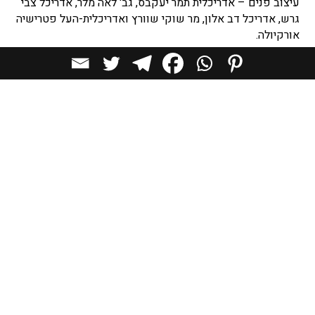
עיצוב פנים – אדריכלית תמר יעקבס, גב' לאה מלר, אדריכל צבי
גרש, אדריכל דב אלון, מר שוקי שוורץ ואדריכלית-העל פטרישיה
אורקיולה.
כתבות מומלצות