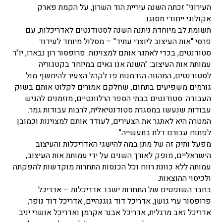
העירוני" זכתה השנה עיריית הוד השרון, על הקמת פארק
אקולוגי ייחודי מסוגו.
תשומת לב מיוחדת ניתנה השנה לסטודנטים לאדריכלות, עם
פרסי "אות העיצוב ליוצרי עתיד" – מסלול מיוחד לעידוד
סטודנטים, בכדי לאתגר אותם למצוינות. פרופסור רון נבארו, יו"ר
עמותת אות העיצוב: "השנה אנו גאים במיוחד בקטגוריה
לסטודנטים, המהווה הזדמנות פז לקהל הצעיר להיחשף מול
גורמים משפיעים בתחום, שחלקם אמורים לקלוט אותם בשוק
העבודה. סטודנטים בבתי הספר הרלוונטיים, מוזמנים להגיש
עבודות שנעשו במסגרת סטודנטיאלית, לרבות עבודות גמר.
המטרה היא לאתגר את הצעירים, לעודד אותם למצוינות וכמובן
לפתוח עבורם דלת בתעשייה".
מפעל ותיק זה של מתן במה להישגי האדריכלות והעיצוב
הישראליים, מופק לאורך השנים על ידי עמותת אות העיצוב,
עמותה ללא כוונת רווח וכל הכנסות התחרות מוקדשות להפקתה
ולכיסוי ההוצאות.
בחבר השופטים של התחרות ישבו: אדריכלות – אדריכל
פרופסור ערי גושן, אדריכל דוד גוגנהיים, אדריכל דוד נופר,
אדריכל זאב מרגלית, אדריכל אבנר אקרמן ואדריכל אושרי יניב.