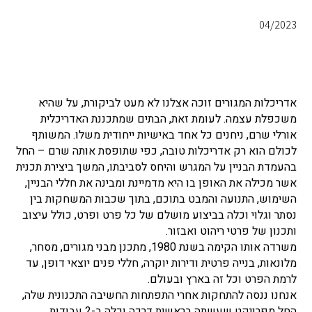
04/2023
אדריכלות המגורים זוכה אצלנו לא מעט לביקורת, על שהיא
משכפלת עצמה. לעומת זאת, הבתים שמתכננת האדריכלית
אורלי שרם, ניחנים כל אחד באישיות ייחודית משלו. המשותף
לכולם הוא רק אדריכלות טובה, כפי שתופסת אותה שרם – החל
בהעמדת הבניין על המגרש והיחס לסביבתו, המשך ביצירת תכנית
אשר מכילה את האופן בו היא מדמיינת ומבינה את חללי הבניין,
השימוש, התנועה והמבט בתוכם, בתוך שכבות המשחקות בין
נסתר וגלוי וכלה בביצוע מושלם של כל פרט ופרט, כולל עיצוב
ותכנון של פרטי ריהוט ואבזור.
משרדה אותו הקימה בשנת 1980, מתכנן מבני מגורים, מסחר,
מלונאות, בנייה פרטית ודירות יוקרה, חללי פנים יוצאי דופן, עד
לרמת הפרט וכל זה בארץ ובעולם.
אנחנו ננסה להתחקות אחרי התפתחות החשיבה התכנונית שלה,
החל מפרויקט שעשתה בראשית דרכה וכלה ב-2 עבודות