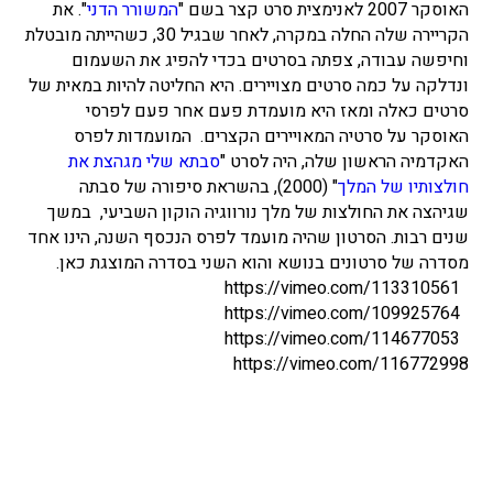
האוסקר 2007 לאנימצית סרט קצר בשם "
המשורר הדני
". את
הקריירה שלה החלה במקרה, לאחר שבגיל 30, כשהייתה מובטלת
וחיפשה עבודה, צפתה בסרטים בכדי להפיג את השעמום
ונדלקה על כמה סרטים מצויירים. היא החליטה להיות במאית של
סרטים כאלה ומאז היא מועמדת פעם אחר פעם לפרסי
האוסקר על סרטיה המאויירים הקצרים.
המועמדות לפרס
האקדמיה הראשון שלה, היה לסרט "
סבתא שלי מגהצת את
חולצותיו של המלך
" (2000), בהשראת סיפורה של סבתה
שגיהצה את החולצות של מלך נורווגיה הוקון השביעי, במשך
שנים רבות. הסרטון שהיה מועמד לפרס הנכסף השנה, הינו אחד
מסדרה של סרטונים בנושא והוא השני בסדרה המוצגת כאן.
https://vimeo.com/113310561
https://vimeo.com/109925764
https://vimeo.com/114677053
https://vimeo.com/116772998