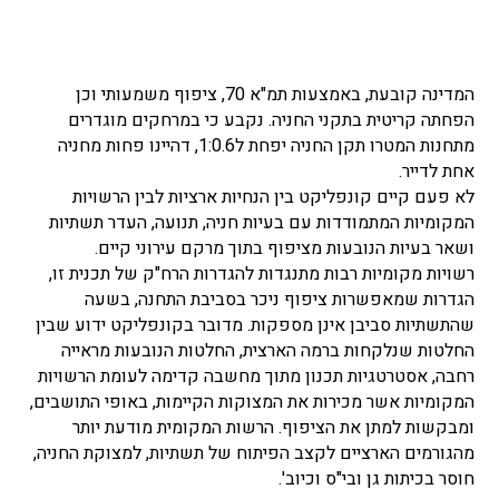
המדינה קובעת, באמצעות תמ"א 70, ציפוף משמעותי וכן
הפחתה קריטית בתקני החניה. נקבע כי במרחקים מוגדרים
מתחנות המטרו תקן החניה יפחת ל1:0.6, דהיינו פחות מחניה
אחת לדייר.
לא פעם קיים קונפליקט בין הנחיות ארציות לבין הרשויות
המקומיות המתמודדות עם בעיות חניה, תנועה, העדר תשתיות
ושאר בעיות הנובעות מציפוף בתוך מרקם עירוני קיים.
רשויות מקומיות רבות מתנגדות להגדרות הרח"ק של תכנית זו,
הגדרות שמאפשרות ציפוף ניכר בסביבת התחנה, בשעה
שהתשתיות סביבן אינן מספקות. מדובר בקונפליקט ידוע שבין
החלטות שנלקחות ברמה הארצית, החלטות הנובעות מראייה
רחבה, אסטרטגיות תכנון מתוך מחשבה קדימה לעומת הרשויות
המקומיות אשר מכירות את המצוקות הקיימות, באופי התושבים,
ומבקשות למתן את הציפוף. הרשות המקומית מודעת יותר
מהגורמים הארציים לקצב הפיתוח של תשתיות, למצוקת החניה,
חוסר בכיתות גן ובי"ס וכיוב'.