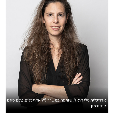
אדריכלית טלי דראל, שותפה במשרד V5 אדריכלים. צלם סאם
יעקובסון