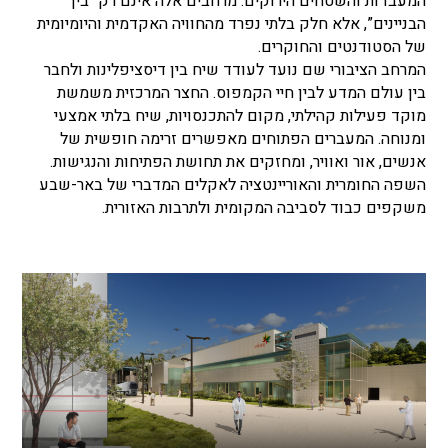
המעבדות והשטחים הירוקים. מרחבים אלה אינם רק “בין
הבניינים”, אלא חלק בלתי נפרד מהחוויה האקדמית והיומיומית
של הסטודנטים והחוקרים.
המרחב הציבורי שם נועד לעודד שיח בין דיסציפלינות ולחבר
בין עולם המדע לבין חיי הקמפוס. החצר המרכזית משמשת
מוקד פעילות קהילתי, מקום להתכנסויות, שיח בלתי אמצעי
ומנוחה. המעברים הפתוחים מאפשרים זרימה חופשית של
אנשים, אור ואוויר, ומחזקים את תחושת הפתיחות והנגישות.
השפה החומרית והאוריינטציה לאקלים המדברי של באר-שבע
משקפים כבוד לסביבה המקומית ולתרבות האזורית.