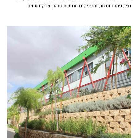
וצל, פתוח וסגור, ומעניקים תחושת טוהר, צדק ושוויון.