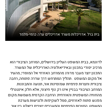
בית ברל. אדריכלות משרד אדריכלים עדה כרמי-מלמד
לדוגמא, בבית המשפט העליון בירושלים, המרחב הציבורי הוא
מרכיב יסודי בתכנון ובאידיאולוגיה האדריכלית של המשרד.
התכנון יוצר מעבר מדורג מהמרחב האזרחי אל המוסדי, מהעיר
אל מקום המשפט . תהליך המתרחש דרך שדרה פתוחה, רחבה
ציבורית וחצרות פנימיות שמזמינות אור, תנועה והתבוננות.
המרחב הציבורי בבניין אינו רק נוף חיצוני, אלא חלק אינטגרלי
מהחוויה המשפטית והאזרחית: הרחבה הקדמית משמשת מקום
מפגש פתוח לאזרחים, סמל לשקיפות ולנגישות מערכת
המשפט. החצרות הפנימיות והמעברים יוצרים דיאלוג בין אור