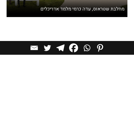
מחלבת שטראוס, עדה כרמי מלמד אדריכלים
באופן זה, המרחב הציבורי בפקולטה מבטא את מחויבותנו ליצור
אדריכלות שמחברת בין ידע לאדם, בין סביבה לטבע, ובין הפרט
לקהילה, מרחב שמזמין חיים, שיח ותחושת שייכות גם בתוך
עולם מדעי-טכנולוגי.
גם בפרויקטים עירוניים כמו תכנון מתחם רובע לב העיר בתל
אביב, נשמרת שאיפה ליצירת מרקם אנושי המזמין תנועה,
מפגש וריבוי נקודות מבט. המרחב הציבורי שם הוא לא רק רווח
בין מבנים אלא במה פתוחה לחיים האורבניים.
במפעל טבע טק ברמת חובב, המרחב הציבורי הוא חלק בלתי
נפרד מהחזון התכנוני . יצירת סביבת עבודה תעשייתית שיש בה
אנושיות, קהילה ואור טבעי, גם בתוך מערכת ייצור מורכבת
ומדויקת. התכנון שואף לטשטש את הגבול שבין “המפעל” לבין
“המקום”, ולהפוך את המרחבים שבין המבנים, המעבדות,
המשרדים, מרכז ההדרכה והמתקנים הטכנולוגיים למרחבים