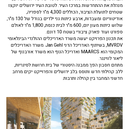
מנהלת את ההתחדשות במרכז העיר. לטובת העיר ירושלים יוקצו
שטחים לתועלת הציבור, הכוללים 4,300 מ"ר לספריה,
אודיטוריום ומעבדות, ארבע כיתות גני ילדים בגודל של 130 מ"ר,
שלוש כיתות מעון יום, 600 מ"ר לבית כנסת, 1,800 מ"ר לאולם
ספורט ועוד פארק ציבורי בשטח 10 דונם.
את
תכנון הפרויקט יעשה משרד האדריכלים ההולנדי הבינלאומי
MVRDV
, בשיתוף האדריכל הדני
Jan Gehl
. משרד האדריכלים
המקומי הוא
MAARCS ו
אדריכל הנוף הוא משרד אורבנוף של
ליאור לווינגר.
מתחם חסבון הפך ממבנה היסטורי של בית חרושת לסיגריות,
ללב קהילתי חדש ותוסס בלב ירושלים והפרוייקט יקים מרחב
חדשני המחבר בין קהילה ותרבות.