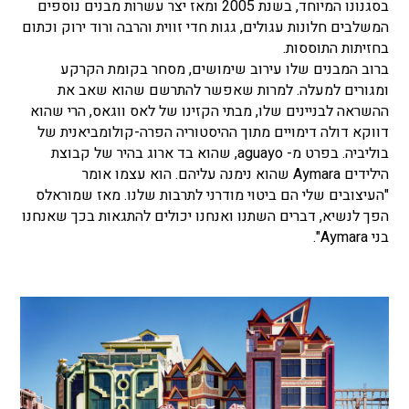
בסגנונו המיוחד, בשנת 2005 ומאז יצר עשרות מבנים נוספים
המשלבים חלונות עגולים, גגות חדי זווית והרבה ורוד ירוק וכתום
בחזיתות התוססות.
ברוב המבנים שלו עירוב שימושים, מסחר בקומת הקרקע
ומגורים למעלה. למרות שאפשר להתרשם שהוא שאב את
ההשראה לבניינים שלו, מבתי הקזינו של לאס ווגאס, הרי שהוא
דווקא דולה דימויים מתוך ההיסטוריה הפרה-קולומביאנית של
בוליביה. בפרט מ- aguayo, שהוא בד ארוג בהיר של קבוצת
הילידים Aymara שהוא נימנה עליהם. הוא עצמו אומר
"העיצובים שלי הם ביטוי מודרני לתרבות שלנו. מאז שמוראלס
הפך לנשיא, דברים השתנו ואנחנו יכולים להתגאות בכך שאנחנו
בני Aymara".