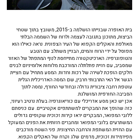
בית האופרה שבנייתו הושלמה ב-2015, משובץ בתוך שטחי
הביצות, מתוכנן בתגובה לעצמה ולרוח של השממה הבלתי
מאולפת והאקלים הקפוא של העיר הצפונית. נראה כאילו הוא
מפוסל על ידי הרוח והמים, הבניין משתלב עם הטבע
והטופוגרפיה. הארכיטקטורה מתייחסת לנוף המתפתל של האזור
שמסביב, עם חזית פתלתלה המורכבת מלוחות אלומיניום לבנים
חלקים הופכת לשירה של רכות וחדות. המסע מתחיל עם חציית
הגשר אל האי התרבותי חרבין, שם המסה האדריכלית הגלית
עוטפת רחבה ציבורית גדולה ובחודשי החורף, נמסה לתוך
הסביבה החורפית המושלגת.
אכן יש כאן מסע אדריכלי עם כוריאוגרפיה בעלת נרטיב רעיוני,
כזה שהופך את המבקרים למשתתפים אקטיביים. עם כניסתם
ללובי המפואר, המבקרים יראו קירות זכוכית שקופים גדולים
המשתרעים בלובי המפואר ומחברים חזותית את הפנים המעוקל
עם החזית המשתפת והרחבה החיצונית. פני השטח מורכבים
מפירמידות זכוכית, מדמים שלג וקרח של האקלים הקפוא.