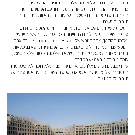
במקום זאת הם בנו על אדמה שלהם, מתחרים בהם עסקית.
כך, הפריחה התיירותית התערערה וקמלה יחד עם הפיגועים וחוסר
היציבות בסיני ואיתה ירדו לטימיון השקעות רבות באזור. אתרי בנייה
תיירותיים נעצרו.
הסיבות לעיירות רפאים אלו רבות ומגוונות, החל מהשקעות גרועות, דרך
סיבסוד שערורייתי ועד לירידה בתיירות בצפון סיני עקב חשש מפיגועים.
"ארמון הסולטן", אתר הנופש של Pharoah, Coral Beach – כל אתרי
הנופש עם השמות החלומיים שנתנו להם, הפכו עיירות רפאים, מלאות
במבני מלונות לא גמורים, תכניות שלא הושלמו, חלומות שלא הוגשמו,
עומדות בודדות באמצע המדבר.
שרידי מבנים נטושים אלה, מתארים ​​עידן עבר שלא דומה לארכיטקטורה
המפוארת של ימי פרעה, אלא ארכיטקטורה של בטון, עם אסתטיקה של
תיירות וגלובליזציה.