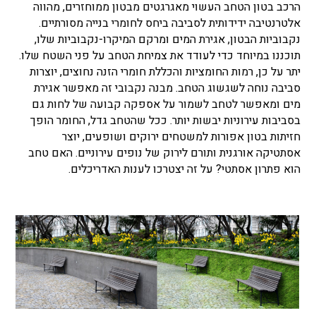
הרכב בטון הטחב העשוי מאגרגטים מבטון ממוחזרים, מהווה
אלטרנטיבה ידידותית לסביבה ביחס לחומרי בנייה מסורתיים.
נקבוביות הבטון, אגירת המים ומרקם המיקרו-נקבוביות שלו,
תוכננו במיוחד כדי לעודד את צמיחת הטחב על פני השטח שלו.
יתר על כן, רמות החומציות והכללת חומרי הזנה נחוצים, יוצרות
סביבה נוחה לשגשוג הטחב. מבנה נקבובי זה מאפשר אגירת
מים ומאפשר לטחב לשמור על אספקה ​​קבועה של לחות גם
בסביבות עירוניות יבשות יותר. ככל שהטחב גדל, החומר הופך
חזיתות בטון אפורות למשטחים ירוקים ושופעים, יוצר
אסתטיקה אורגנית ותורם לירוק של נופים עירוניים. האם טחב
הוא פתרון אסתטי? על זה יצטרכו לענות האדריכלים.