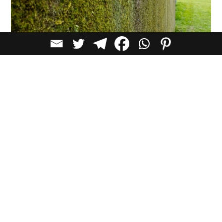
טחב מציע יתרונות סביבתיים משמעותיים באזורים עירוניים. הוא
סופג חלקיקים עדינים מהאוויר ועוזר להפחית את זיהום האוויר
בערים צפופות אוכלוסין. בנוסף, טחב שומר על לחות, מה
שתורם לקירור באמצעות אידוי-טרנספירציה, תהליך טבעי שבו
מים מועברים מפני השטח לאטמוספרה ומפחית את
הטמפרטורות בסביבה. אפקט הקירור יכול להיות מועיל במיוחד
בערים, שבהן החום מוביל לצריכת אנרגיה גבוהה יותר במיזוג
אוויר.
הבטון מקדם מגוון ביולוגי. משטחים מכוסי טחב יכולים לשמש
כמיקרו-בית גידול לחרקים קטנים, לתמוך במערכות אקולוגיות
עירוניות ולהוסיף שכבת יתרון סביבתי ליישום שלו.