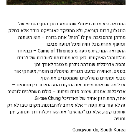
התוצאה היא מבנה פיסולי שמוטמע בתוך הנוף הטבעי של
הונגצ'ון, דרום קוריאה, ולא מתפקד כאובייקט בודד אלא כחלק
מהזמן ומהסביבה. אין לו “חזית” אחת ברורה – הוא משתנה
ונחשף אחרת מכל זווית ומכל תנועה סביבו.
ההשראה המרכזית מגיעה מ־Game of Thrones – ובמיוחד
מה"חומה" האיקונית. כאן היא מתורגמת לשכבות של לבנים
ומסה אדריכלית שמדמה זיכרון מצטבר לאורך זמן.
בפנים, האווירה כמעט מנזרית: מינימליזם חומרי, משחקי אור
טבעי ופתחים משולשים שממסגרים את הנוף.
אבל מה שבאמת מייחד את המקום הוא החיבור בין תחומים –
אדריכלות, אמנות, עיצוב פנים ומיתוג – כולם משתלבים לנרטיב
אחד, תחת חזון אחיד של האדריכל Gi-tae Chung.
זה לא עוד בית קפה – אלא מרחב להתבוננות. מקום שבו לא רק
שותים קפה, אלא גם “קוראים” את האדריכלות דרך תנועה, זמן
וחוויה.
Gangwon-do, South Korea