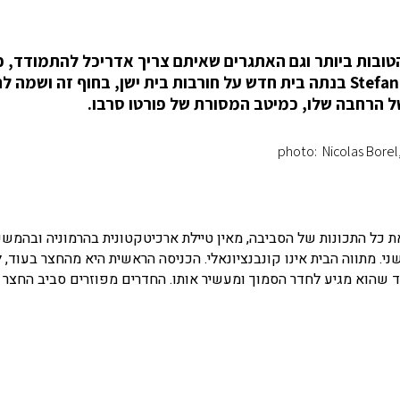
 הטובות ביותר וגם האתגרים שאיתם צריך אדריכל להתמודד, כ
שטח מחוספס ואינספור סלעים. אדריכלית Stefania Stera בנתה בית חדש על חורבות בית ישן, בחוף זה ושמה ל
ל הרחבה שלו, כמיטב המסורת של פורטו סרבו.
photo: Nicolas Borel
 כל התכונות של הסביבה, מאין טיילת ארכיטקטונית בהרמוניה ובהמשכ
 מתווה הבית אינו קונבנציונאלי. הכניסה הראשית היא מהחצר בעוד, 
ד שהוא מגיע לחדר הסמוך ומעשיר אותו. החדרים מפוזרים סביב החצר 