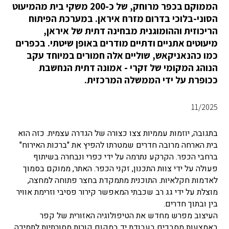
הממוקם בכפר מרוחק, של כ-200 משקי בית מהמיעוט
הסוני-בלוכי בדרום מזרח איראן. במערכת הפיתוח
הריכוזית וההומוגנית מבחינה דתית של איראן,
מיעוטים אתניים ודתיים מודרים באופן שיטתי. בכפרים
כמו כהנאניקאש, שוליים אלה חמורים במיוחד עקב
הנוהג המקומי של זקרי - אמונה דתית הנחשבת
ככופרת על ידי הממשלה המרכזית.
11/2025
בתגובה, יוזמות עממיות צצו כצורה של הגדרה עצמית. כזה הוא
בית הארחה מרובה חדרים שמטרתו להפיץ את "ברכות האירוח"
ברחבי הכפר.
הקרקע נתרמה על ידי כפרי ונבחרה בשיתוף
פעולה על ידי צוות התכנון, זקני הכפר. האתר, ממוקם בסמוך
לאדמות חקלאיות. התוכנית מתמקדת בחצר פתוחה למחצה,
מוצלת על ידי גג רב שכבתי המאפשר קירור פסיבי וזרימת אוויר
בין ובתוך חדרים.
העיצוב מפרש מחדש את הטיפולוגיה האזורית של קפר
באמצעות מסבכים בעבודת יד במקום קורות מסורתיות לתמיכה