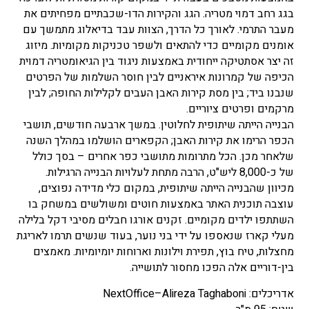
בגג רחב דמוי מטריה. הגג והקירות הדו-שכבתיים מפחיתים את
מעבר התרמי. לאורך כל הדרך, הצוות עבד בדיאלוג מתמשך עם
אומנים מקומיים כדי להתאים ולשפר טכניקות מקומיות. מיזוג
זה יצר אסתטיקה ייחודית באמצעות ניגוד בין הגיאומטריה דמוית
הכיפה של קמרונות איראניים לבין חוסר השלמות של הפרטים
שנבנו ביד; בין מסת קירות האבן העבים לקלילות החופה; לבין
מרקמים ופרטים ציוריים.
הבנייה הייתה שיתופית לחלוטין. במשך ארבעה חודשים, תושבי
הכפר הרימו את קירות האבן; הקפארים הושלמו במהלך השנה
שלאחר מכן. הכל מ
תרומות מתושבי כפר אחרים – בסך כולל
של כ-8,000 ליש"ט, הרבה מתחת לעלויות הבנייה הרגילות.
מכיוון שהבנייה הייתה שיתופית, במקום כלי מדידה נפוצים,
עוצבה תוכנית האתר באמצעות חוטים ומשולשים במשחק בו
השתתפו ילדים מקומיים. זקנים אורגו חבלים מסיבי דקל בלילה
מעלי קארז שנאספו על ידי בני נוער, בעוד שנשים תרמו לאריגת
מחצלות, טיח בוץ, תפירת וילונות וארוחות יומיומיות. מאמצים
בין-דוריים אלה הפכו מחסור לתושייה.
אדריכלים:
–Alireza Taghaboni
NextOffice