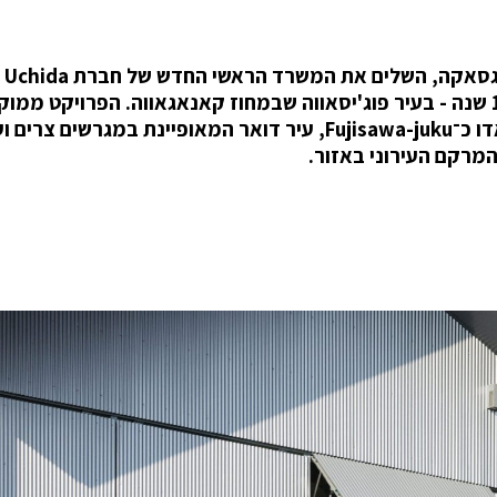
משרד האדריכלים היפני Schemata, בראשות ג'ו נגסאקה, השלים את המשרד הראשי החדש של חברת Uchida
Shōten - יצרנית חומרה בעלת היסטוריה של כ־160 שנה - בעיר פוג'יסאווה שבמחוז קאנאגאווה. הפרויקט ממ
לאורך כביש טוקאידו ההיסטורי, ששימש בתקופת אדו כ־Fujisawa-juku, עיר דואר המאופיינת במגרש
המרקם העירוני באזור.