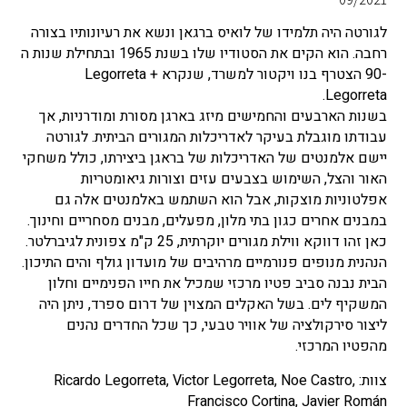
לגורטה היה תלמידו של לואיס ברגאן ונשא את רעיונותיו בצורה
רחבה. הוא הקים את הסטודיו שלו בשנת 1965 ובתחילת שנות ה
-90 הצטרף בנו ויקטור למשרד, שנקרא Legorreta +
Legorreta.
בשנות הארבעים והחמישים מיזג בארגן מסורת ומודרניות, אך
עבודתו מוגבלת בעיקר לאדריכלות המגורים הביתית. לגורטה
יישם אלמנטים של האדריכלות של בראגן ביצירתו, כולל משחקי
האור והצל, השימוש בצבעים עזים וצורות גיאומטריות
אפלטוניות מוצקות, אבל הוא השתמש באלמנטים אלה גם
במבנים אחרים כגון בתי מלון, מפעלים, מבנים מסחריים וחינוך.
כאן זהו דווקא ווילת מגורים יוקרתית, 25 ק"מ צפונית לגיברלטר.
הנהנית מנופים פנורמיים מרהיבים של מועדון גולף והים התיכון.
הבית נבנה סביב פטיו מרכזי שמכיל את חייו הפנימיים וחלון
המשקיף לים. בשל האקלים המצוין של דרום ספרד, ניתן היה
ליצור סירקולציה של אוויר טבעי, כך שכל החדרים נהנים
מהפטיו המרכזי.
צוות: Ricardo Legorreta, Victor Legorreta, Noe Castro,
Francisco Cortina, Javier Román