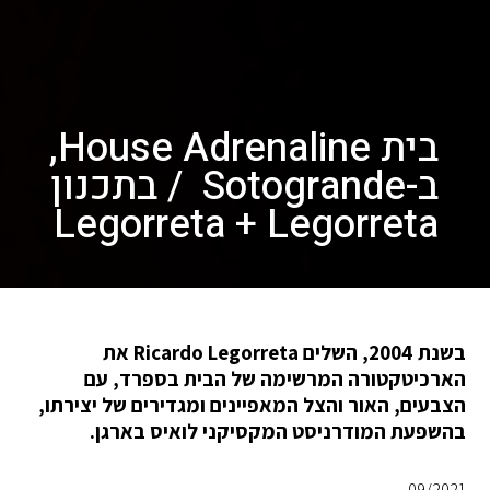
בית House Adrenaline,
ב-Sotogrande / בתכנון
Legorreta + Legorreta
בשנת 2004, השלים Ricardo Legorreta את
הארכיטקטורה המרשימה של הבית בספרד, עם
הצבעים, האור והצל המאפיינים ומגדירים של יצירתו,
בהשפעת המודרניסט המקסיקני לואיס בארגן.
09/2021