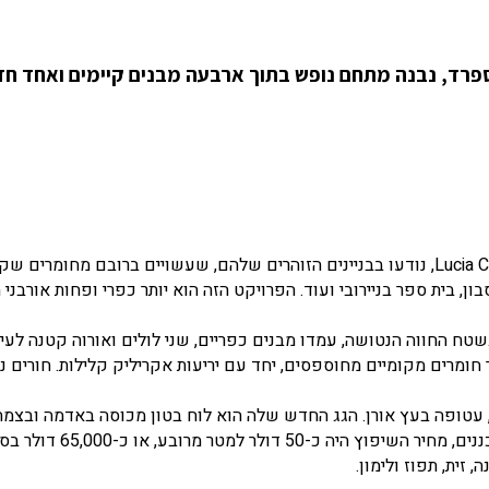
נם במחוז קאסרס בספרד, נבנה מתחם נופש בתוך ארבעה מבנים קיימים ואחד 
האדריכלים הספרדים, שהם גם בני זוג José Selgas ו-Lucia Cano, נודעו בבניינים הזוהרים שלהם, שעשויים ברובם מחומרי
בון, בית ספר בניירובי ועוד. הפרויקט הזה הוא יותר כפרי ופחות אורבני 
 החווה הנטושה, עמדו מבנים כפריים, שני לולים ואורוה קטנה לעיז
ומרים מקומיים מחוספסים, יחד עם יריעות אקריליק קלילות. חורים נ
, עטופה בעץ אורן. הגג החדש שלה הוא לוח בטון מכוסה באדמה ובצמח
למטר מרובע, או כ-65,000 דולר בסך הכל.
זית, תפוז ולימון.