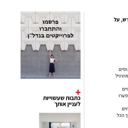
חדש, על
ם שקופים
מהרגיל
ים
פערו
כתבות שעשוייות
לעניין אותך
ים