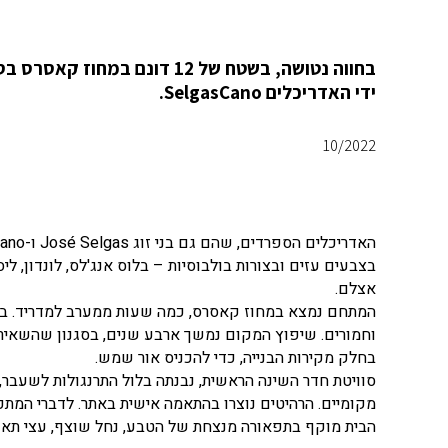
בחווה נטושה, בשטח של 12 דו
ידי האדריכלים SelgasCano.
10/2022
בצבעים עזים ובצורות בולבוסיות – בלוס אנג'לס, לונדון, ליס
אצלם.
המתחם נמצא במחוז קאסרס, כמה שעות ממערב למדריד. בשטח
וחמורים. שיפוץ המקום נמשך ארבע שנים, בסגנון שהשאיר ח
בחלק מקירות הבנייה, כדי להכניס אור שמש.
סוויטת חדר השינה הראשית, נבנתה בלול התרנגולות לשעבר
מקומיים. הרהיטים נוצרו בהתאמה אישית באתר. לדברי המתכננים, מחיר השיפוץ היה כ-50 דולר 
הבית מוקף בתפאורה מנצחת של הטבע, נחל שוצף, עצי תאנה, 