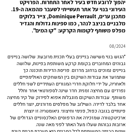
יהפוך לרובע חדש בעיר לאחר התחרות. הפרויקט
העירוני בנוי על אתר תעשייתי לשעבר מהמאה ה-19.
מתכנן ערים, Dominique Perrault, צייר בלוקים
מלבניים בניצב לנהר, כמו ספינות גדולות והגדיר
מפלס משותף לקומות הקרקע: "קו המים".
08/2024
"הגוש בנוי משישה בניינים בעלי תכנית מרובעת: שלושה בניינים
גבוהים המחוברים בקומת קרקע משותפת בפינות, שלושה
בניינים נמוכים ברחוב מדרום. פריסת הדירות תוכננה כך
שתמזער את עבודות השיקום בין המשחקים האולימפיים
ולאחריה, על ידי חלוקת חדרי המגורים העתידיים לשני חללים
נפרדים עם מחיצה זמנית: חדר שינה לספורטאי אחד וחלל
משותף. עבודות השיקום מוגבלות אפוא לפירוק של קיר מחיצה
אחד בלבד לדירה. השילוב של מפלסים מדורגים, יוצר חללים
פינתיים בגובה כפול, פנימי וחיצוני. גיאומטריה זו יוצרת
ארכיטקטורה שמזכירה את הדפוסים האלכסוניים הגדולים של
ארובות גבוהות שעלו מעל האתר לפני מאה שנה.
שיטת הבנייה המשותפת לכל המבנים היא מערכת מבנית קורת