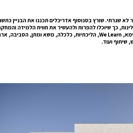
ר לא שגרתי. שורץ בסנוסוף אדריכלים תכננו את הבניין כתש
ות, כך שיוכלו להפרות ולהעשיר את חווית הלמידה והמחקר
המושגים שהנחו אותם בתכנון היו: קונטקסט, בר קיימא, We Learn, הליכתיות, כלכלה, משא ומתן, הסבי
, שיתוף ועוד.