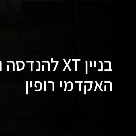
בניין XT להנ
האקדמי רופין