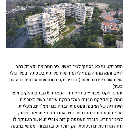
הפרויקט נמצא בסמוך לציר ראשי, ציר מטרונית ופארק רחב
ידיים והוא מהווה מנוף להתחדשות עירונית בשכונה ובעיר כולה,
שלובשת פנים חדשות (זהו פרויקט התחדשות עירונית הראשון
בעיר).
זהו פרויקט עיבוי – בינוי ייחודי, המאחד 6 מבנים ותיקים ויוצר
מהם קומפלקס מבנים בעלי מרקם עירוני. בשל הצורניות
הייחודית של המבנה ותוספות הבניה כגון ממ"דים, מעליות,
מרפסות ומסתורי מערכות, נוצר אתגר תכנוני ועיצובי מרתק.
לבינוי החדש חוברה מעטפת קורות אובליות, אשר מעניקה לו
חזות מודרנית ים תיכונית. הקורות הוכתבו מצורך ממשי במבנה