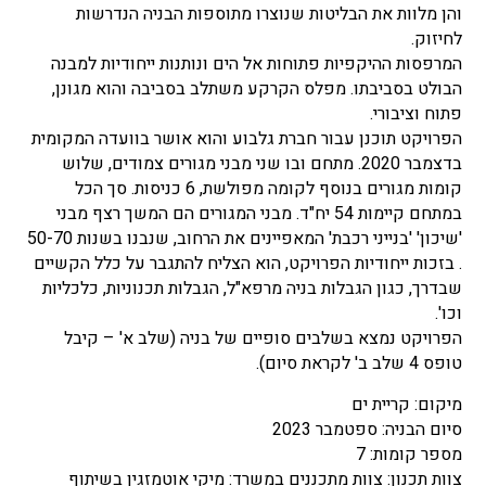
והן מלוות את הבליטות שנוצרו מתוספות הבניה הנדרשות
לחיזוק.
המרפסות ההיקפיות פתוחות אל הים ונותנות ייחודיות למבנה
הבולט בסביבתו. מפלס הקרקע משתלב בסביבה והוא מגונן,
פתוח וציבורי.
הפרויקט תוכנן עבור חברת גלבוע והוא אושר בוועדה המקומית
בדצמבר 2020. מתחם ובו שני מבני מגורים צמודים, שלוש
קומות מגורים בנוסף לקומה מפולשת, 6 כניסות. סך הכל
במתחם קיימות 54 יח"ד. מבני המגורים הם המשך רצף מבני
'שיכון' 'בנייני רכבת' המאפיינים את הרחוב, שנבנו בשנות 50-70
. בזכות ייחודיות הפרויקט, הוא הצליח להתגבר על כלל הקשיים
שבדרך, כגון הגבלות בניה מרפא"ל, הגבלות תכנוניות, כלכליות
וכו'.
הפרויקט נמצא בשלבים סופיים של בניה (שלב א' – קיבל
טופס 4 שלב ב' לקראת סיום).
מיקום: קריית ים
סיום הבניה: ספטמבר 2023
מספר קומות: 7
צוות תכנון: צוות מתכננים במשרד: מיקי אוטמזגין בשיתוף