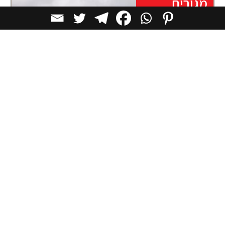
מגורים
כשהאדריכלות מרימה את המבט:
מאוזוליאום של אור ואדריכלות זיכרון
בדרך כלל, אדריכלות המוקדשת למוות מכוונת את המבט
אל האדמה. Exalt by Jim Caumeron
מגורים