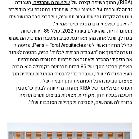
(RIBA), מתוך רשימה קצרה של
שלושה משתתפים.
העבודה
זכתה לשבחים על העיצוב שלה, שמתרכז במסגרת עץ מודולרית
שנועדה לקדם גמישות עבור תושביה, שלדברי חבר המושבעים
"הוא גם שאפתי וגם מפגין שינוי אמיתי".
מתחם הדיור, שהושלם בשנת 2022, כולל 85 דירות שוות
בגודלן, שכל אחת מהן מאורגנת סביב המטבח המרכזי, המשמש
כחלל מחזור ראשי. לפי Peris + Toral Arquitectes, פריסה זו
נועדה להפוך את "העבודה הביתית לגלויה" בבית, במטרה לאתגר
את תפקידי המגדר ולאתגר את פריסות המגורים המסורתיות.
מאפיין מרכזי נוסף של 85 דירות חברתיות בקורנלה הוא מבנה
העץ המודולרי שלו, שנבחר כדי להבטיח הסתגלות עתידית תוך
צמצום טביעת הרגל הפחמנית וזמן הבנייה שלו.
הפרס הבינלאומי של RIBA מוענק מדי שנה לבניין ש"מפגין
חשיבה בעלת חזון, מקוריות, מצוינות בביצוע ותורם תרומה
ברורה למשתמשים, לסביבה ולקהילות הסובבות שלו".