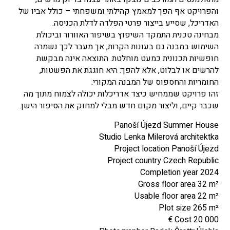
והפרויקט אף הפך למאמץ קהילתי ומשפחתי – כולל אביו של
האדריכל, שסייע בייצור פרטי הפלדה לדלת הכניסה.
מבחינה טכנית התמקד השיפוץ בשיפור האוורור וביכולת
השימוש במבנה גם בעונות הקרות, אך מעבר לכך נשמרה
חופשיות תכנונית כמעט מוחלטת. התוצאה אינה מבקשת
להרשים או לבלוט, אלא להפך: היא חוגגת את הפשטות,
החומריות והחספוס של המבנה המקורי.
זהו פרויקט שממחיש כיצד אדריכלות יכולה לצמוח מתוך מה
שכבר קיים, וליצור מקום חדש מבלי למחוק את הסיפור הישן.
Panoší Újezd Summer House
Studio Lenka Milerová architektka
Project location Panoší Újezd
Project country Czech Republic
Completion year 2024
Gross floor area 32 m²
Usable floor area 22 m²
Plot size 265 m²
Cost 20 000 €