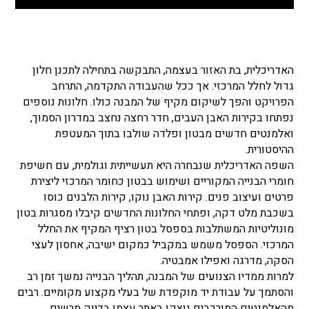
האדריכלית, בת האזור בעצמה, התבקשה בתחילה לתכנן חלון
גדול לחלל המרכזי. אך ככל שהעבודה התקדמה, התרחב
הפרויקט והפך לשיקום מקיף של המבנה כולו. חלונות נוספים
נפתחו בקירות האבן העבים, חדר רחצה נחצב במדרון הסמוך,
ואלמנטים חדשים מבטון ופלדה שולבו בתוך המעטפת
ההיסטורית.
השפה האדריכלית שנבחרה היא תעשייתית וגולמית, עם חשיפת
חומרי הבנייה המקוריים ושימוש בבטון כחומר המרכזי ליצירת
פרטים ועיצוב פנים. קירות האבן נוקו, קירות הלבנים כוסו
בשכבת מלט דקה, ופתחי החלונות החדשים קיבלו מסגרות בטון
מונוליטיות המשתלבות בספסל בטון רציף המקיף את החלל
המרכזי. הספסל משמש במקביל כמקום ישיבה, אחסון לעצי
הסקה, מדרגה ואפילו אמבטיה.
למרות ממדיו הצנועים של המבנה, תהליך הבנייה נמשך זמן רב
והסתמך על עבודת יד מוקפדת של בעלי מקצוע מקומיים. רבים
מהאלמנטים המורכבים נוצקו באתר עצמו בדיוק מרשים,