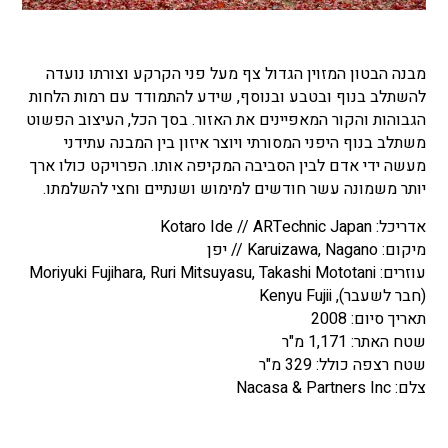
מבנה הבטון המזוין הגדול צף מעל פני הקרקע וצורתו נועדה
להשתלב בנוף ובטבע ובנוסף, שידע להתמודד עם רמות הלחות
הגבוהות והקור המאפיינים את האזור. בסך הכל, העיצוב הפשוט
משתלב בנוף היפני המסורתי ויוצר איזון בין המבנה עתידני
מעשה ידי אדם לבין הסביבה המקיפה אותו. הפרויקט כולו ארך
יותר משמונה עשר חודשים למימוש ושנתיים וחצי להשלמתו.
אדריכל: Kotaro Ide // ARTechnic Japan
מיקום: Karuizawa, Nagano // יפן
עוזרים: Moriyuki Fujihara, Ruri Mitsuyasu, Takashi Mototani
(חבר לשעבר), Kenyu Fujii
תאריך סיום: 2008
שטח האתר: 1,171 מ"ר
שטח רצפה כולל: 329 מ"ר
צלם: Nacasa & Partners Inc