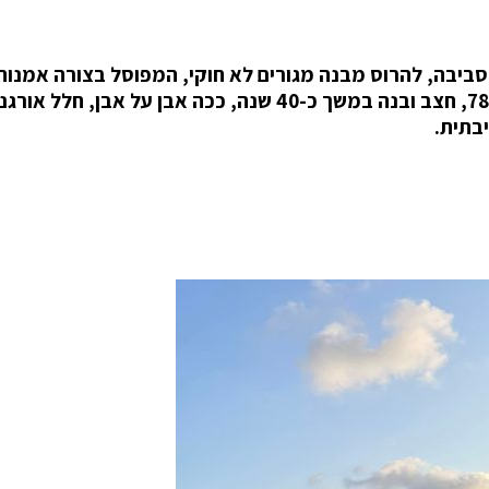
יבה, להרוס מבנה מגורים לא חוקי, המפוסל בצורה אמנות
בצוק הכורכר בחוף סידני עלי. ניסים כחלון, כיום בן 78, חצב ובנה במשך כ-40 שנה, ככה אבן על אבן, חלל אור
בתית.