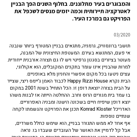
והמבוגרים בעיר מתלוננים. בחלוף השנים הפך הבניין
לאטרקציה תיירותית וכמה יזמים מנסים לשכפל את
הפרויקט גם במרכז העיר.
03/2020
תושבי ברונסוויק, גרמניה, מתגאים בבניין המטורף ביותר שנבנה
אי פעם, המתנשא בעירם. המעטפת החיצונית של המבנה,
מעוטר בציורים בסגנון גרפיטי ויש לו גם תצורה אורבנית ייחודית.
למרות שהבניין אינו עומד בתקנים המקובלים, הוא אקולוגי,
עצים ניטעו בכל מקום אפשרי והחניון מלא באופניים.
הבית נקרא Happy Rizzi House לכבוד האמן ג'יימס ריצי, שצייר
על הבית בצורה יוצאת דופן זו. הכל התחיל בשנת 2001 במקום
בו עמד בית מגורים הרוס וחרב. ההחלטה הייתה אז לבנות משהו
יוצא דופן שיפיח חיים בשכונה הישנה ומבניה האפרוריים.
האדריכל Konrad Kloster תכנן את הפרויקט והגשמתו לקחה
שנתיים נוספות.
אף אחד לא ממש התגורר בבניין, הוא שימש כחלל משרדים,
אבל קל לדמיין את האושר של העובדים שעבדו בו. נראה