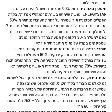
חדשות ויעילות.
חיסכון באנרגיה
: מעל 90% מהציוד החשמלי הינו בעל תקן
ENERGYSTAR. נעשה שימוש בשרתים "מנוהלי אנרגיה". בקרת
האקלים חסכונית תוך שמירה על רווחת העובדים: יותר מ-50%
מהעובדים נגישים לתרמוסטט וכל השאר במרחק של פחות מ-7
מ' מחלון נפתח. מפסקי נוכחות במשרדים וחדרי ישיבות כבים
באם למעלה מ-30 דקות אין תנועה בחדר. הותקנו מונים
שמספקים בקרה על נתוני מיזוג אוויר און-ליין.
חומרי בנייה
: נבחרו חומרי גמר ממוחזרים ומקומיים במידת
האפשר וכן חומרי צבע ודבק ירוקים. 80% מפסולת הבניין
שנוצרה בתהליך השיפוץ הועברה למיחזור. 12% מהחומרים יוצרו
בישראל. 78% מחומרי העץ – ממקורות מאושרים לכריתה. לא
נעשה שימוש בחומרים מזיקים לאדם.
הקיר הירוק
: הינו אלמנט שמגדיל את שטחי הגינון ויכול לשמש
גם כאלמנט מבודד בקיר חיצוני. הוא אלמנט עיצוב נצפה
שמייצג את החברה ואת התפישה הירוקה של הבנייה, המהווה
חלק מתפישת הקיימות בכללותה. בקיר נעשה שימוש בצמחיה
ארץ ישראלית חסכונית במים. שטח גינון כולל – 763 מ"ר. שטח
קיר ירוק – 80 מ"ר.