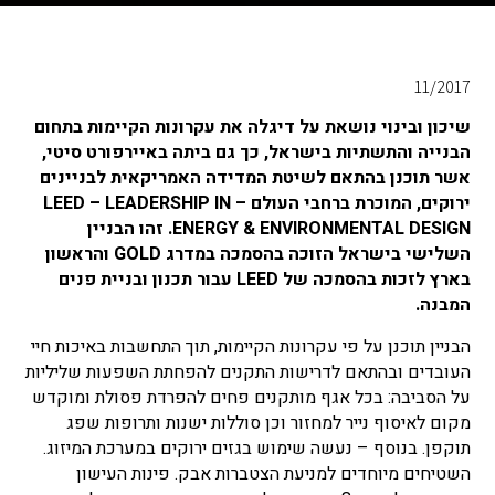
11/2017
שיכון ובינוי נושאת על דיגלה את עקרונות הקיימות בתחום
הבנייה והתשתיות בישראל, כך גם ביתה באיירפורט סיטי,
אשר תוכנן בהתאם לשיטת המדידה האמריקאית לבניינים
ירוקים, המוכרת ברחבי העולם – LEED – LEADERSHIP IN
ENERGY & ENVIRONMENTAL DESIGN. זהו הבניין
השלישי בישראל הזוכה בהסמכה במדרג GOLD והראשון
בארץ לזכות בהסמכה של LEED עבור תכנון ובניית פנים
המבנה.
הבניין תוכנן על פי עקרונות הקיימות, תוך התחשבות באיכות חיי
העובדים ובהתאם לדרישות התקנים להפחתת השפעות שליליות
על הסביבה: בכל אגף מותקנים פחים להפרדת פסולת ומוקדש
מקום לאיסוף נייר למחזור וכן סוללות ישנות ותרופות שפג
תוקפן. בנוסף – נעשה שימוש בגזים ירוקים במערכת המיזוג.
השטיחים מיוחדים למניעת הצטברות אבק. פינות העישון