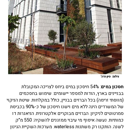
חסכון במים
: 54% חיסכון במים ביחס לצריכה המקובלת
בבניינים בארץ, הודות למספר יישומים: שימוש בחסכמים
(מווסתי זרימה) בכל הברזים בבניין, כולל במקלחות. שיטת הניקוי
של המשרדים הינה ללא מים וישנו חיסכון של כ-90% בכביסת
סמרטוטים לניקיון. הברזים מבוקרים אלקטרונית. הניאגרות דו
כמותיות. נעשה איסוף מי עיבוי ממזגנים להשקיה: 550 מ"ק
לשנה. הותקנו רק משתנות waterless. מערכות השקיית הגינון