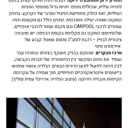
החניון ירוק והתחבורה ירוקה
: למבנה חניה תת-קרקעית, בנוסף
לחנייה עילית, שכוללת מספר חניות גדול ממספר החניות
העיליות, זאת כחלק מתפישת הניצול המרבי של הקרקע. בחניון
הותקנה תאורה יעילה וחסכונית. החניון כולל גם מקומות חניה
שמורים לרכבי CARPOOL וגם מקום שמור לרוכבי אופניים,
שלנוחיותם הותקנו גם מקלחות בקומת הכניסה. יש תחבורה
ציבורית לבניין – רכבת לנתב"ג ומשם שאטל קבוע של
איירפורט סיטי.
מרכז מבקרים
: שהוקם בבניין, משקף בצורתו ובתכניו עבר
ועתיד: את החוט המקשר בין ההיסטוריה של חברות הקבוצה,
לבין חזונה לפעול למען הדורות הבאים. הגלריה עושה שימוש
ביישומים אינטראקטיביים חווייתיים, תוך שמירה על עקרונות
הקיימות והבנייה הירוקה. (עיצוב הגלריה: אדריכל עמית נמליך).