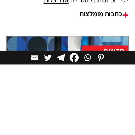
כתבות מומלצות
חדשות
הבית כחלום סוריאליסטי: עולמו התיאטרלי
של Vincent Darré
לפני שפנה לעיצוב פנים, בנה Darré קריירה מרשימה