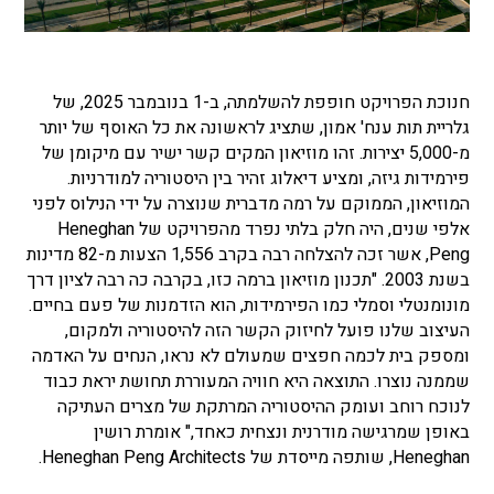
חנוכת הפרויקט חופפת להשלמתה, ב-1 בנובמבר 2025, של
גלריית תות ענח' אמון, שתציג לראשונה את כל האוסף של יותר
מ-5,000 יצירות. זהו מוזיאון המקים קשר ישיר עם מיקומן של
פירמידות גיזה, ומציע דיאלוג זהיר בין היסטוריה למודרניות.
המוזיאון, הממוקם על רמה מדברית שנוצרה על ידי הנילוס לפני
אלפי שנים, היה חלק בלתי נפרד מהפרויקט של
Heneghan
Peng
, אשר זכה להצלחה רבה בקרב 1,556 הצעות מ-82 מדינות
בשנת 2003.
"תכנון מוזיאון ברמה כזו, בקרבה כה רבה לציון דרך
מונומנטלי וסמלי כמו הפירמידות, הוא הזדמנות של פעם בחיים.
העיצוב שלנו פועל לחיזוק הקשר הזה להיסטוריה ולמקום,
ומספק בית לכמה חפצים שמעולם לא נראו, הנחים על האדמה
שממנה נוצרו. התוצאה היא חוויה המעוררת תחושת יראת כבוד
לנוכח רוחב ועומק ההיסטוריה המרתקת של מצרים העתיקה
באופן שמרגישה מודרנית ונצחית כאחד," אומרת
רושין
Heneghan
,
שותפה מייסדת של
Heneghan Peng Architects
.