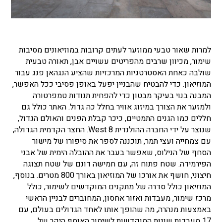
למרות שאור טבעי ממוזער לעתים קרובות במוזיאונים מסיבות
שימור, מכיוון שרבים מהפריטים עשויים אבן, תאורה טבעית
שולבה כאחת האסטרטגיות המרכזיות שהציע הנגהאן פנג עבור
המוזיאון. כדי להבטיח שהבניין יפעל באופן פסיבי ככל האפשר,
המבנה בנוי בעיקר מבטון כדי להפחית תנודות טמפרטורה
ולמזער את הצורך במיזוג אוויר בחלל כה גדול.
האתר כולל גם
חללים כמו הגנים התמטיים, כיכר קבלת הפנים והאולם הגדול,
שנוצר על ידי החברה ההולנדית
West 8.
החצר הקדמית הגדולה,
עם צמחייה ועצי תמר, תוכננה לספר את סיפורו של מישור
הסחף של הנילוס, שאפשר בעבר את ההובלה הימית של אבני
הפירמידה. שטח פתוח זה, עם חמישה דונם של שטח תצוגה
חיצוני, חושף את אורכו של המוזיאון באורך 800 מטרים. בנוסף,
המוזיאון כולל סדרה של מתקנים המוקדשים לשימור, כולל
מרכז שימור, מעבדות ואזור אחסון, המחוברים לבניין הראשי
באמצעות מנהרה, מה שהופך אותו לאחד הגדולים בעולם, עם
17 מעבדות שונות המוקדשות לשימור האוסף היקר של