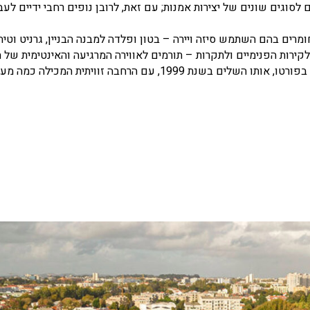
לסוגים שונים של יצירות אמנות; עם זאת, לרובן נופים רחבי ידיים לעב
מרים בהם השתמש סיזה ויירה – בטון ופלדה למבנה הבניין, גרניט וטיח
לקירות הפנימיים ולתקרות – תורמים לאווירה המרגיעה והאינטימית של המ
האדריכל הפורטוגלי אלווארו סיזה הרחיב את מוזיאון סרלבס בפורטו, אותו השלים בשנת 1999, עם הרחבה זוויתית המ