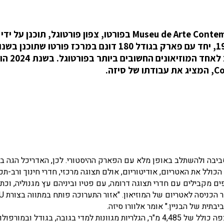
המוזיאון לאמנות עכשווית Museu de Arte Contemporânea de Serralves בפורטו, צפון פורטוגל, תוכנן על ידי
על ידי אדריכל הנוף הצרפתי ז'אק גרב
ביבה ולהשתלב באופן מלא עם הפארק ההיסטורי. לכן, האדריכל הגה בני
 מ"ר, המורכב משטח ראשי בן 3 קומות – הכולל את האטריום, אודיטוריום, אולם תצוגה מרכזי, חדרי חינוך ורב-
 מקבילים עם חדרי תצוגה דרומה, עם פטיו וביניהם עץ מגנוליה, וכת
 הכניסה לאטריום של המוזיאון.
"אזור התערוכה פותח במתווה בצורת
U
ית של הבניין." אומר אלוורו סיזה.
בסך הכל, בניין המוזיאון מכיל ארבע עשרה גלריות בשטח רצפה כולל של 4,485 מ"ר, הגלריות מגוונות למדי בגובה, בגודל ו