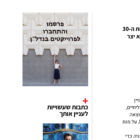
האדריכל הפורטוגלי Alvaro Siza Vieira, בשנת 1999, יחד עם פארק בגודל 180 דונם במרכז פורטו שתוכנן בשנות ה-30
ר והוא נחשב לאחד המוזיאונים החשובים ביותר בפורטוגל. בשנת 2024 הוא יצר
ין
כתבות שעשוייות
תכליתיים,
לעניין אותך
וצאה
, על מנת
במורפולוגיה כדי