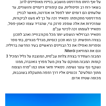
על-אף היותו מודרניסט מושבע, בנייניו מאופיינים לרוב
בשאר-רוח רב ופיסוליות, עם קימורים דינמיים וחושניים, עד
שלעתים הם דומים יותר לפסל או אנדרטה, מאשר לבניין
מודרניסטי מתקופתו. נימאייר זכה על כך לא מעט לביקורות,
שמזכירות את אלה שספג פרנק גרי, שהגדיר עצמו כאמן-פסל,
נימאייר לעומתו זכה לכינוי עב"ם.
נימאייר הברזילאי הושפע יותר מכל מקורבוזייה ואהב לתכנן
בצורה חופשית. כך הוא תכנן כנסיות, מגדלי מגורים, בתי ספר
וספריות ואפילו את כל הבניינים הראשיים בעיר החדשה ברזיליה.
וגם את המוזיאון Niterói.
המבנה העתידני בצורת צלחת עב"מית, המוצבת על גליל המכיל 3
קומות. המבנה ממוקם על צוק מעל מפרץ גואנברה, ממנו
נשקף נוף עוצר נשימה. נימאייר תיאר אותו כמו "פרח הצומח
מתוך הסלעים". נכנסים אליו דרך רמפה מתעקלת בשובבות,
מכוסה שטיח אדום.